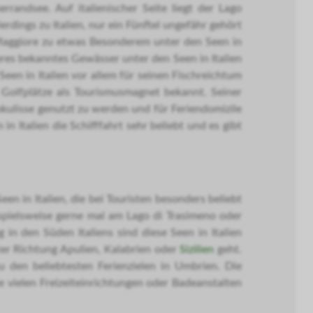
rrandsee. Auf italienischer Seite liegt der Lago
rdings zu Italien, nur ein Fünftel ungefähr gehört
 Maggiore zu etwas Besonderem unter den Seen in
eres bekanntes Gewässer unter den Seen in Italien
een in Italien vor allem für seinen Fischreichtum
 Golfplätze als Tourismusmagnet bekannt. Seiner
mkulisse genutzt zu werden und für Feriendomizile
n Italien die Schifffahrt sehr beliebt und es gibt
een in Italien, die bei Touristen besonders beliebt
ispielsweise gerne mal am Lago di Trasimeno oder
n den Süden Italiens sind diese Seen in Italien
ter Richtung Apulien, Kalabrien oder
Sizilien
geht.
u den beliebtesten Ferienzielen in Umbrien. Die
 vielen Freizeiteinrichtungen oder Badeanstalten