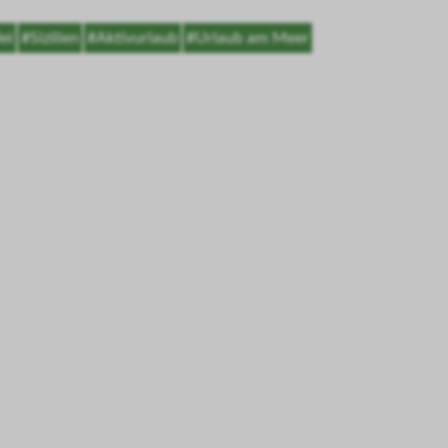
ei
#Sizilien
#Aktivurlaub
#Urlaub am Meer