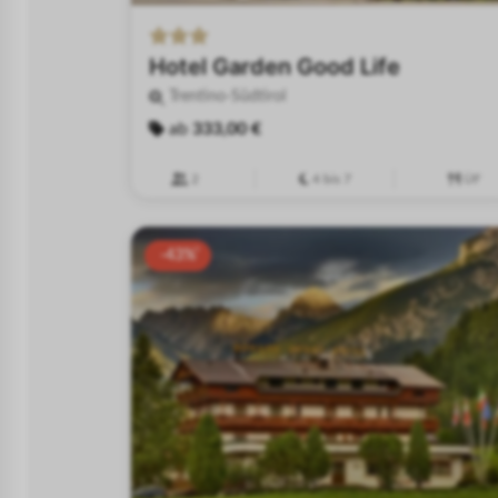
Hotel Garden Good Life
Trentino-Südtirol
ab
333,00 €
2
4 bis 7
ÜF
-43%