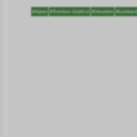
#Alpen
#Trentino-Südtirol
#Venetien
#Lombard