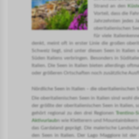
Strand an den
Küst
Vorteil, dass die Fah
Jahrzehnten jedes Ja
oberitalienischen See
für viele Italienken
denkt, meint oft in erster Linie die großen obe
Schweiz liegt, sind unter diesen Seen in Italie
Süden Italiens verbringen. Besonders in Südital
Italien. Die Seen in Italien bieten allerdings oft
oder größeren Ortschaften noch zusätzliche Ausf
Nördliche Seen in Italien – die oberitalienischen 
Die oberitalienischen Seen in Italien sind wohl d
der größte der oberitalienischen Seen in Italien,
gehört regional zu den drei Regionen
Trentino-S
Aktivurlaub
n wie Kletterern und Mountainbikern s
das Gardaland geprägt. Die malerische Landschaf
den Seen in Italien. Der Lago Maggiore ist der 