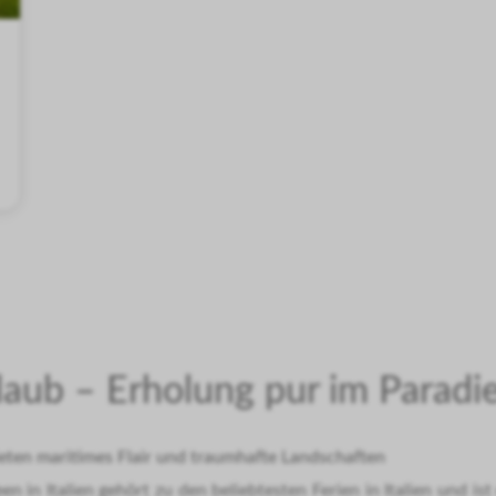
rlaub – Erholung pur im Paradi
bieten maritimes Flair und traumhafte Landschaften
en in Italien gehört zu den beliebtesten Ferien in Italien und is