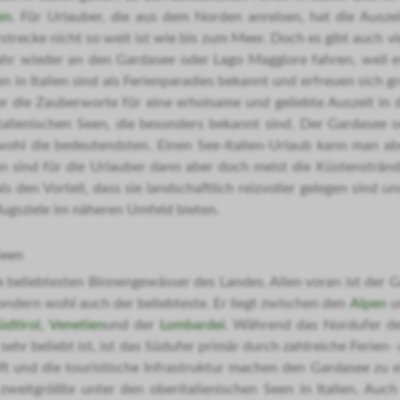
en
. Für Urlauber, die aus dem Norden anreisen, hat die Ausze
rstrecke nicht so weit ist wie bis zum Meer. Doch es gibt auch vie
hr wieder an den Gardasee oder Lago Maggiore fahren, weil es 
n in Italien sind als Ferienparadies bekannt und erfreuen sich gr
ner die Zauberworte für eine erholsame und geliebte Auszeit in
ritalienischen Seen, die besonders bekannt sind. Der Gardasee o
n wohl die bedeutendsten. Einen See-Italien-Urlaub kann man ab
ien sind für die Urlauber dann aber doch meist die Küstenstränd
mals den Vorteil, dass sie landschaftlich reizvoller gelegen sind u
lugsziele im näheren Umfeld bieten.
Seen
ie beliebtesten Binnengewässer des Landes. Allen voran ist der G
 sondern wohl auch der beliebteste. Er liegt zwischen den
Alpen
u
üdtirol
,
Venetien
und der
Lombardei
. Während das Nordufer de
ehr beliebt ist, ist das Südufer primär durch zahlreiche Ferien- 
t und die touristische Infrastruktur machen den Gardasee zu e
zweitgrößte unter den oberitalienischen Seen in Italien. Auch