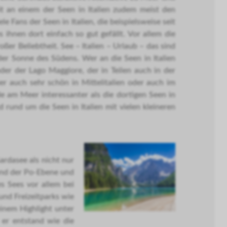
it an einem der Seen in Italien zudem meist den
le Fans der Seen in Italien, die beispielsweise seit
ihnen dort einfach so gut gefällt. Vor allem die
oßer Beliebtheit. See – Italien – Urlaub – das sind
 der Sonne des Südens. Wer an die Seen in Italien
der der Lago Maggiore, der in Teilen auch in der
er auch sehr schön in Mittelitalien oder auch im
e am Meer interessanter als die dortigen Seen in
nd rund um die Seen in Italien mit vielen kleineren
ardasee als nicht nur
nd der Po-Ebene und
s Sees vor allem bei
und Freizeitparks wie
inem Highlight unter
 er entstand wie die