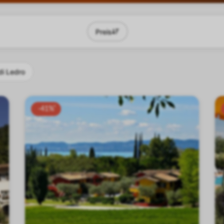
Preis
di Ledro
-41%