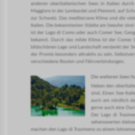
anderen oberitalienischen Seen in Italien durch
Maggiore in der Lombardei und Piemont, auf Schwei
zur Schweiz. Das mediterrane Klima und die vie
Italien. Die bekanntesten Städte am Seeufer sind
ist der Lago di Como oder auch Comer See. Geogra
bekannt. Durch das milde Klima ist der Comer S
bildschönen Lage und Landschaft verdankt der See
der Promis besonders attraktiv zu sein. Selbstver
verschiedene Routen und Fährverbindungen.
Die weiteren Seen I
Neben den oberitalien
sind. Einen See-Ita
auch am nördlich da
gerne auch eine Durc
Der Lago di Trasime
sehenswerten kleinen
machen den Lago di Trasimeno zu einem lohnenswer