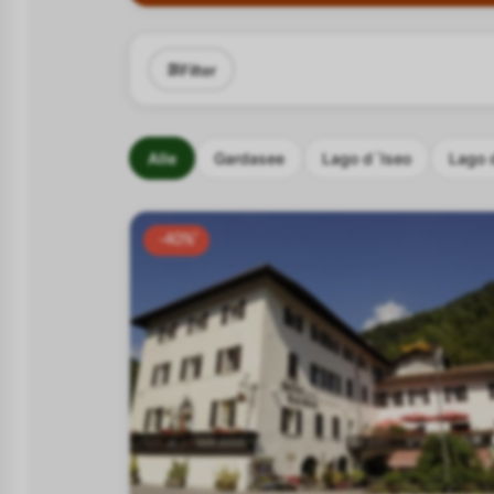
Filter
Alle
Gardasee
Lago d´Iseo
Lago 
-40%