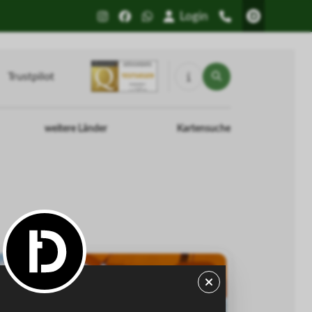
Login
Trustpilot
weitere Länder
Kartensuche
-35%