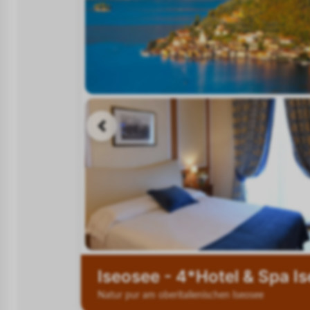
Previous slide
Iseosee - 4*Hotel & Spa Is
Natur pur am oberitalienischen Iseosee