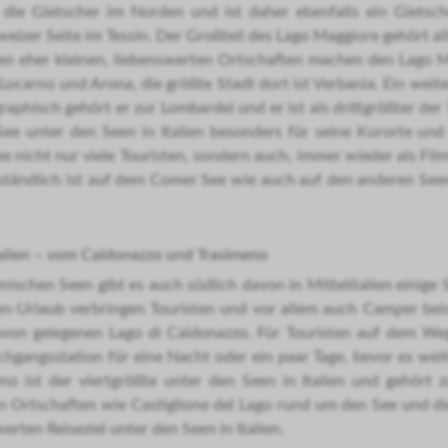
 die Gletscher im Norden und ist daher ebenfalls ein Gletsche
zer Seite im Tessin. Der Großteil des Lago Maggiore gehört alle
len eher kleinen, liebenswerten Ortschaften machen den Lago
 Locarno und Arona, die größte Stadt dort ist Verbania. Ein weit
phisch gehört er zur Lombardei und er ist als drittgrößter der S
ee unter den Seen in Italien besonders für seine Kurorte und
 nicht nur viele Touristen, sondern auch, immer wieder als Fil
ständlich ist auf dem Comer See wie auch auf den anderen Seen i
talien – vom Caldonazzo und Trasimeno
ischen Seen gibt es auch südlich davon in Mittelitalien einige S
lien-Urlaub verbringen Touristen und vor allem auch Camper be
von gelegenen Lago di Caldonazzo. Für Touristen auf dem Weg i
hgangsstation für eine Nacht oder ein paar Tage, bevor es wei
no ist der viertgrößte unter den Seen in Italien und gehört z
 Ortschaften wie Castiglione del Lago rund um den See und die
ten Reiseziel unter den Seen in Italien.