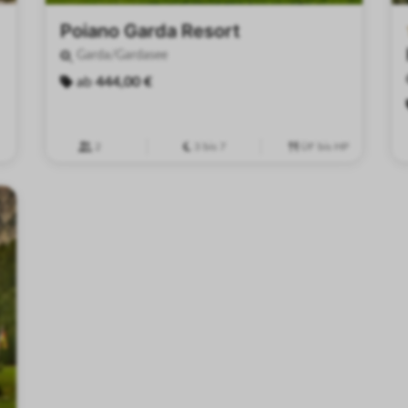
Poiano Garda Resort
Garda/Gardasee
ab
444,00 €
2
3 bis 7
ÜF bis HP