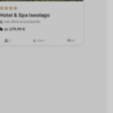
Hotel & Spa Iseolago
Iseo Brescia/Lombardei
ab
279,99 €
2
3 bis 7
ÜF