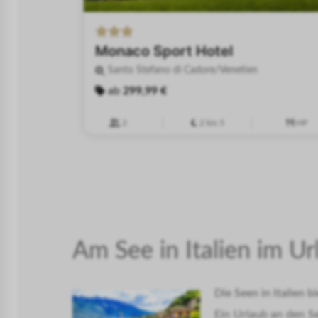
Monaco Sport Hotel
Santo Stefano di Cadore/Venetien
ab
299,99 €
2
2 bis 5
HP
Am See in Italien im U
Die Seen in Italien 
Ein Urlaub an den Se