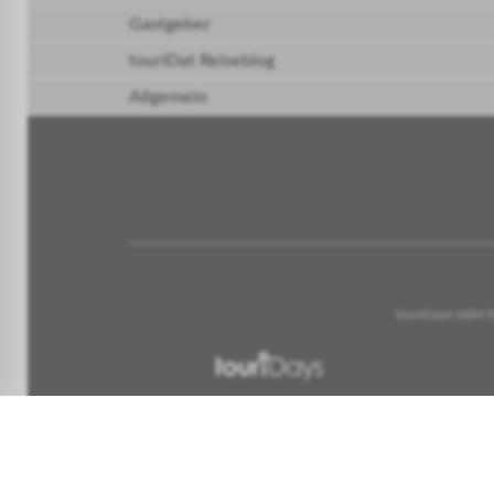
Gastgeber
touriDat Reiseblog
Allgemein
touriDays steht 
Urlaubstage mit
100% Käuferschutz