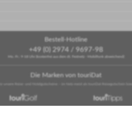
Bestell-Hotline
+49 (0) 2974 / 9697-98
Mo.-Fr.: 9-18 Uhr (kostenfrei aus dem dt. Festnetz - Mobilfunk abweichend)
Die Marken von touriDat
für unsere Reise- und Hotelgutscheine – im Netz meist als touriDat Reisegutschein bzw
Golferlebnisse der
Hotelempfehlungen
Extraklasse
des Monats