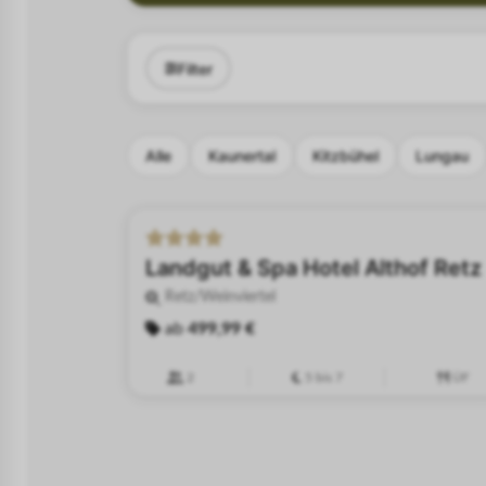
Filter
Alle
Kaunertal
Kitzbühel
Lungau
-48%
Landgut & Spa Hotel Althof Retz
Retz/Weinviertel
ab
499,99 €
2
5 bis 7
ÜF