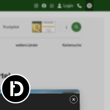
Login
Trustpilot
weitere Länder
Kartensuche
tel
-46%