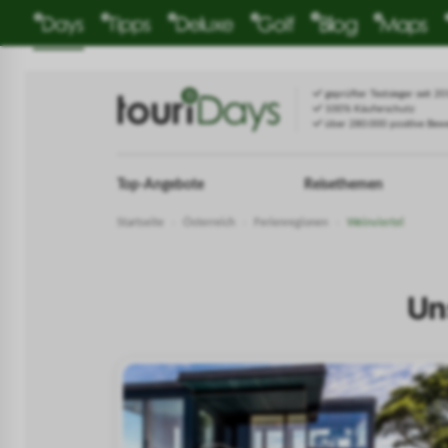
geprüfter Testsieger seit 2
100% Käuferschutz
über 280.000 positive Bew
Top-Angebote
Reisethemen
Startseite
›
Österreich
›
Ferienregionen
›
Weinviertel
Un