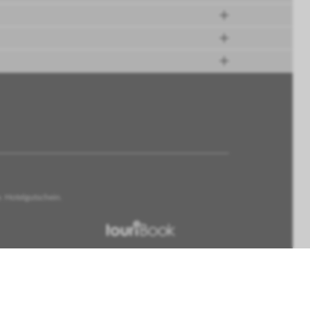
. Hotelgutschein.
Anfragen & Buchen
über touriBook