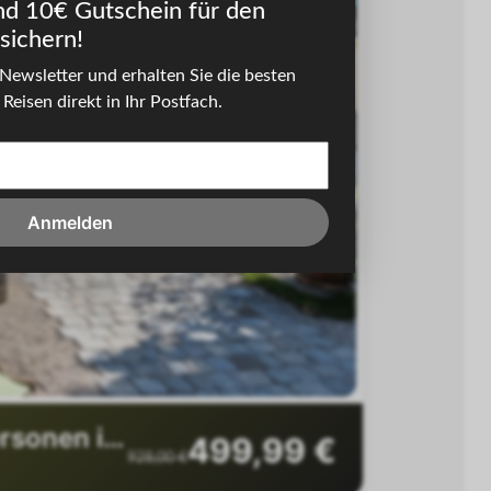
nd 10€ Gutschein für den
sichern!
Newsletter und erhalten Sie die besten
Reisen direkt in Ihr Postfach.
Next slide
Anmelden
Weinviertel - 4*Landgut & Spa Hotel Althof Retz - 6 Tage für 2 Personen inkl. Frühstück
499,99 €
928,00 €