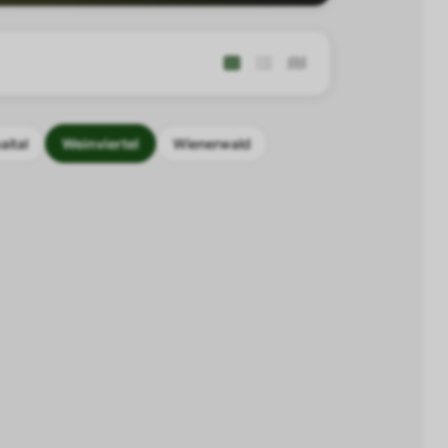
aital
Weinviertel
Wienerwald