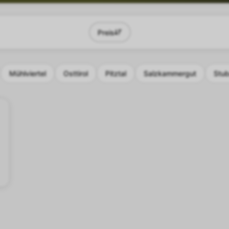
Preis
Mühlviertel
Osttirol
Pitztal
Salzkammergut
Stub