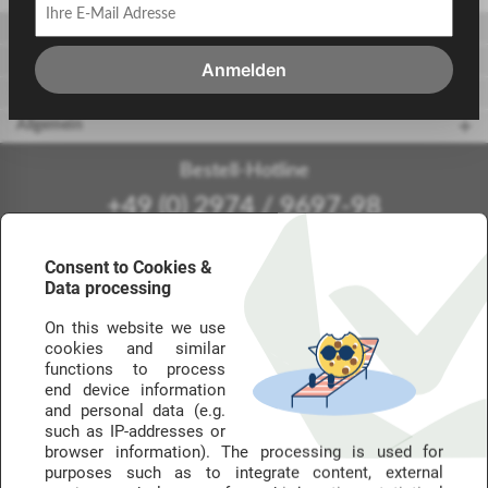
Gäste
Gastgeber
Anmelden
touriDat Reiseblog
Allgemein
Bestell-Hotline
+49 (0) 2974 / 9697-98
Mo.-Fr.: 9-18 Uhr (kostenfrei aus dem dt. Festnetz - Mobilfunk abweichend)
Consent to Cookies &
Data processing
Die Marken von touriDat
On this website we use
touriDays steht für unsere Reise- und Hotelgutscheine – im Netz meist als
cookies and similar
touriDat Reisegutschein bzw. Hotelgutschein.
functions to process
end device information
and personal data (e.g.
such as IP-addresses or
Urlaubstage mit
Golferlebnisse der
browser information). The processing is used for
100% Käuferschutz
Extraklasse
purposes such as to integrate content, external