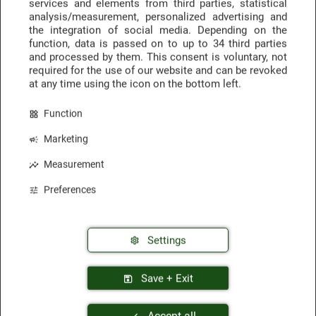
services and elements from third parties, statistical
analysis/measurement, personalized advertising and
the integration of social media. Depending on the
function, data is passed on to up to
34 third parties
Hotelempfehlungen
Anfragen & Buchen
and processed by them. This consent is voluntary, not
des Monats
über touriBook
required for the use of our website and can be revoked
at any time using the icon on the bottom left.
Function
Marketing
Sicherheit & Vertrauen
Measurement
Preferences
Settings
Trustpilot
Awards & Auszeichnungen
Save + Exit