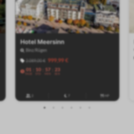
Hotel Meersinn
Binz/Rügen
999,99 €
2.089,00 €
01
10
57
23
:
:
:
TAGE
STD
MIN
SEK
2
7
HP