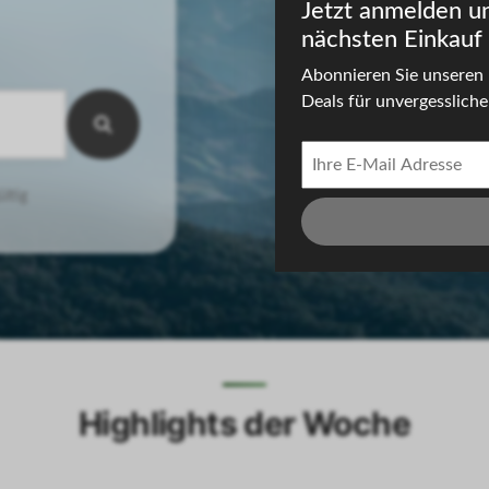
Jetzt anmelden u
nächsten Einkauf 
Abonnieren Sie unseren 
Deals für unvergessliche 
ültig
ld
allgäu
harz
Highlights der Woche