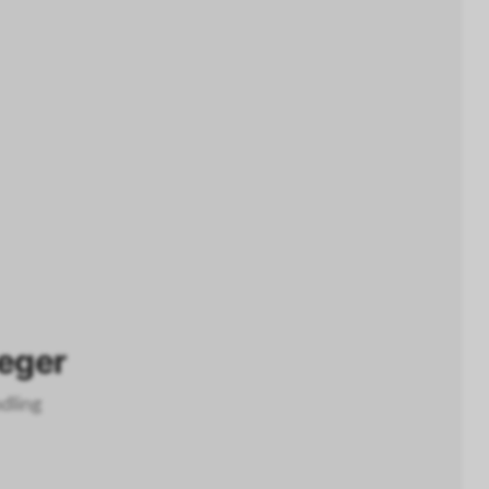
gen
Städte-Trip
eger
dling