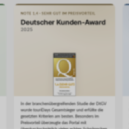
NOTE 1,4 · SEHR GUT IM PREISVORTEIL
Deutscher Kunden-Award
2025
In der branchenübergreifenden Studie der DtGV
wurde touriDays Gesamtsieger und erfüllte die
gesetzten Kriterien am besten. Besonders im
Preisvorteil überzeugte das Portal mit