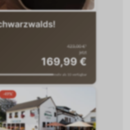
Schwarzwalds!
423,00 €
1
jetzt
169,99 €
mehr als 10 verfügbar
-49%
-56%