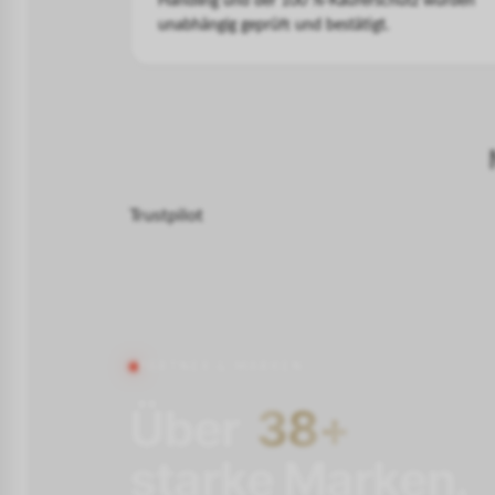
Handling und der 100 %-Käuferschutz wurden
unabhängig geprüft und bestätigt.
Trustpilot
PARTNER & MARKEN
Über
38+
starke Marken.