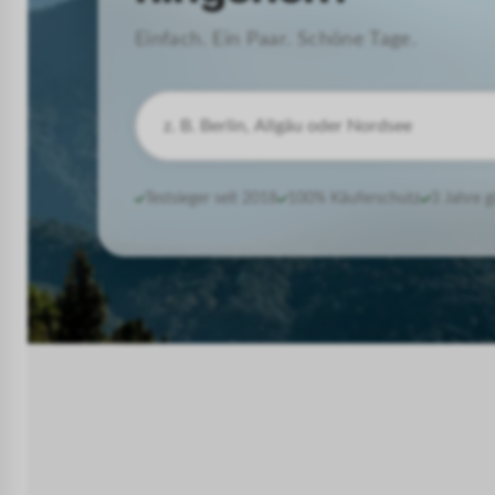
Einfach. Ein Paar. Schöne Tage.
Testsieger seit 2018
100% Käuferschutz
3 Jahre g
nordsee
ostsee
bayern
schwarzwa
sauerland
österreich
bodensee