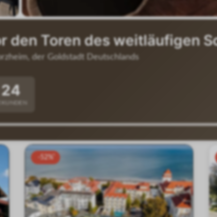
or den Toren des weitläufigen 
rzheim, der Goldstadt Deutschlands
24
EKUNDEN
-52%