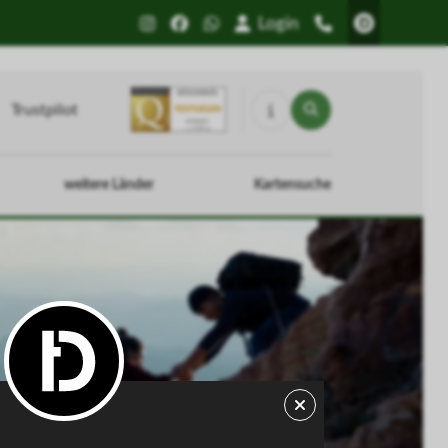
Login
Trustpilot
weitere Länder
Kartensuche