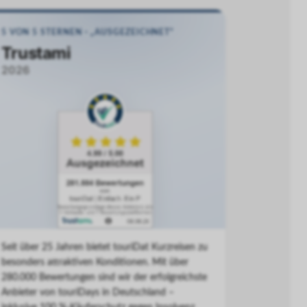
5 VON 5 STERNEN · „AUSGEZEICHNET“
Trustami
2026
Seit über 25 Jahren bietet touriDat Kurzreisen zu
besonders attraktiven Konditionen. Mit über
280.000 Bewertungen sind wir der erfolgreichste
Anbieter von touriDays in Deutschland –