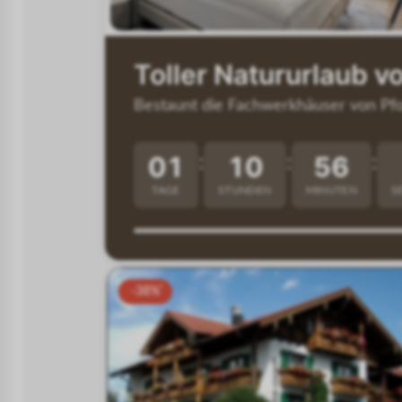
Toller Natururlaub v
Bestaunt die Fachwerkhäuser von Pfo
01
10
56
:
:
:
TAGE
STUNDEN
MINUTEN
S
-38%