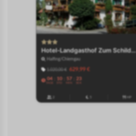
Victor's Residenz-Hotel Frankenthal
Hotel-Landgasthof Zum Schildhauer
Halfing/Chiemgau
629,99 €
1.020,00 €
04
10
57
23
:
:
:
TAGE
STD
MIN
SEK
ÜF
2
5
HP