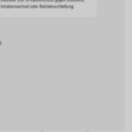
inklusive 100 %-Käuferschutz gegen Insolvenz,
Inhaberwechsel oder Betriebsschließung.
n