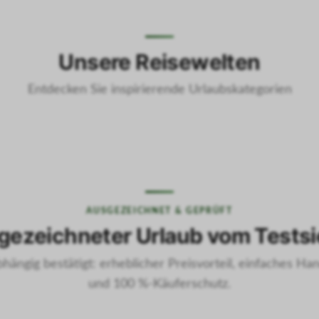
Unsere Reisewelten
Entdecken Sie inspirierende Urlaubskategorien
Landurlaub
Ferienwohnun
AUSGEZEICHNET & GEPRÜFT
gezeichneter Urlaub vom Testsi
hängig bestätigt: erheblicher Preisvorteil, einfaches Han
und 100 %-Käuferschutz.