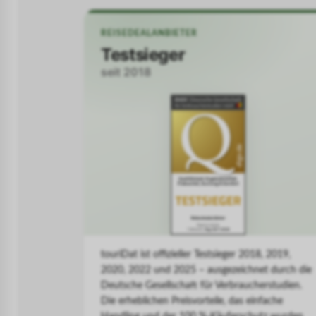
REISEDEALANBIETER
Testsieger
seit 2018
touriDat ist offizieller Testsieger 2018, 2019,
2020, 2022 und 2025 – ausgezeichnet durch die
Deutsche Gesellschaft für Verbraucherstudien.
Die erheblichen Preisvorteile, das einfache