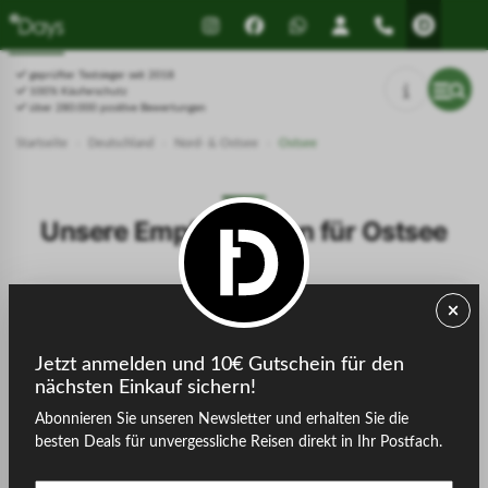
geprüfter Testsieger seit 2018
100% Käuferschutz
über 280.000 positive Bewertungen
Startseite
›
Deutschland
›
Nord- & Ostsee
›
Ostsee
Unsere Empfehlungen für Ostsee
-47%
Jetzt anmelden und 10€ Gutschein für den
nächsten Einkauf sichern!
Abonnieren Sie unseren Newsletter und erhalten Sie die
besten Deals für unvergessliche Reisen direkt in Ihr Postfach.