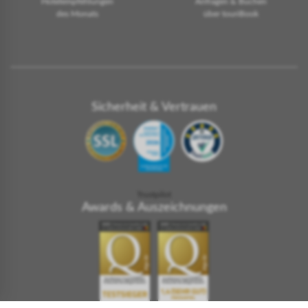
Hotelempfehlungen
Anfragen & Buchen
des Monats
über touriBook
Sicherheit & Vertrauen
Trustpilot
Awards & Auszeichnungen