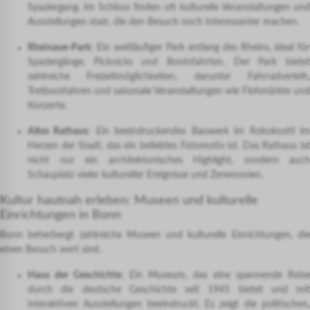
Spaziergang. Im Schloss finden oft kulturelle Veranstaltungen und
Ausstellungen statt, die den Besuch noch interessanter machen.
Rheinaue-Park
: Ein weitläufiger Park entlang des Rheins, ideal für
Spaziergänge, Picknicks und Bootsfahrten. Der Park bietet
zahlreiche Freizeitmöglichkeiten, darunter Fahrradverleih,
Tretbootfahren und saisonale Veranstaltungen wie Flohmärkte und
Konzerte.
Altes Rathaus
: Ein beeindruckendes Bauwerk im Rokokostil i
Herzen der Stadt, das ein beliebtes Fotomotiv ist. Das Rathaus ist
nicht nur ein architektonisches Highlight, sondern auch
Schauplatz vieler kultureller Ereignisse und Zeremonien.
Kultur hautnah erleben: Museen und kulturelle
Einrichtungen in Bonn
Bonn beherbergt zahlreiche Museen und kulturelle Einrichtungen, die
einen Besuch wert sind.
Haus der Geschichte
: Ein Museum, das eine spannende Reise
durch die deutsche Geschichte seit 1945 bietet und mit
interaktiven Ausstellungen beeindruckt. Es zeigt die politischen,