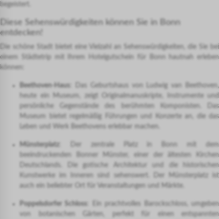
begeistert.
Diese Sehenswürdigkeiten können Sie in Bonn
entdecken!
Die schöne Stadt bietet eine Vielzahl an Sehenswürdigkeiten, die Sie bei
einem Städtetrip mit Ihrem Hotelgutschein für Bonn hautnah erleben
können:
Beethoven-Haus
: Das Geburtshaus von Ludwig van Beethoven,
heute ein Museum, zeigt Originalmanuskripte, Instrumente und
persönliche Gegenstände des berühmten Komponisten. Das
Museum bietet regelmäßig Führungen und Konzerte an, die das
Leben und Werk Beethovens erlebbar machen.
Münsterplatz
: Der zentrale Platz in Bonn mit dem
beeindruckenden Bonner Münster, einer der ältesten Kirchen
Deutschlands. Die gotische Architektur und die historischen
Kunstwerke im Inneren sind sehenswert. Der Münsterplatz ist
auch ein beliebter Ort für Veranstaltungen und Märkte.
Poppelsdorfer Schloss
: Ein prachtvolles Barockschloss, umgebe
von botanischen Gärten, perfekt für einen entspannten