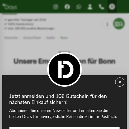
Drücken Sie Alt+1 für den
Leitfaden für barrierefreie
Bildschirmlesemodus, Alt+0 zum
Bildschirmlesegeräte, Feedback
Abbrechen
und Fehlerberichte | Neues
geprüfter Testsieger seit 2018
Fenster
100% Käuferschutz
über 280.000 positive Bewertungen
Startseite
›
Deutschland
›
Städte
›
Bonn
Unsere Empfehlungen für Bonn
Filter
Preis
Jetzt anmelden und 10€ Gutschein für den
nächsten Einkauf sichern!
Abonnieren Sie unseren Newsletter und erhalten Sie die
Alle
Berlin
Bonn
Bremen
Dresden
Düssel
besten Deals für unvergessliche Reisen direkt in Ihr Postfach.