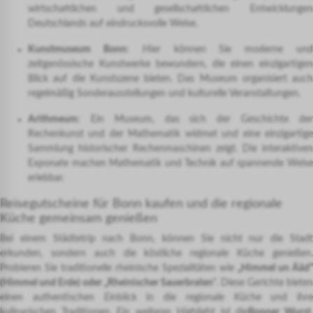
wirtschaftlichen und gesellschaftlichen Entwicklungen
Deutschlands auf eindrucksvolle Weise.
Kunstmuseum Bonn
: Hier können Sie moderne un
zeitgenössische Kunstwerke bewundern, die einen einzigartigen
Blick auf die Kunstszene bieten. Das Museum organisiert auch
regelmäßig Sonderausstellungen und kulturelle Veranstaltungen.
Arithmeum
: Ein Museum, das sich der Geschichte der
Rechenkunst und der Mathematik widmet und eine einzigartige
Sammlung historischer Rechenmaschinen zeigt. Die interaktiven
Exponate machen Mathematik und Technik auf spannende Weise
erlebbar.
Reisegutscheine für Bonn kaufen und die regionale
Küche gemeinsam genießen
Bei einem Städtetrip nach Bonn, können Sie nicht nur die Stadt
erkunden, sondern auch die köstliche regionale Küche genießen.
Probieren Sie traditionelle rheinische Spezialitäten wie
„Himmel un Ääd“
(Himmel und Erde) oder „Rheinischer Sauerbraten
“. Diese Gerichte bieten
einen authentischen Einblick in die regionale Küche und ihre
kulinarischen Traditionen. Ein weiteres Highlight ist die
Bonner Wurst