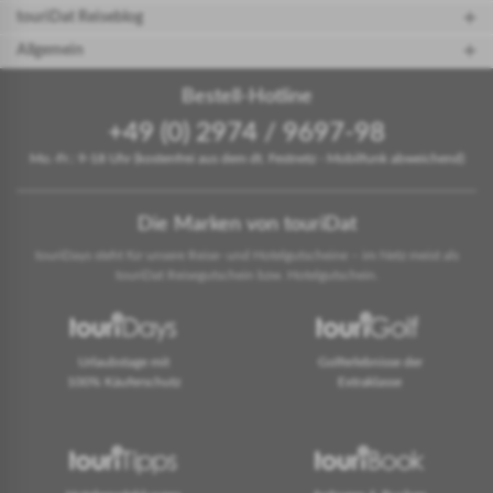
touriDat Reiseblog
Allgemein
Bestell-Hotline
+49 (0) 2974 / 9697-98
Mo.-Fr.: 9-18 Uhr (kostenfrei aus dem dt. Festnetz - Mobilfunk abweichend)
Die Marken von touriDat
touriDays steht für unsere Reise- und Hotelgutscheine – im Netz meist als
touriDat Reisegutschein bzw. Hotelgutschein.
Urlaubstage mit
Golferlebnisse der
100% Käuferschutz
Extraklasse