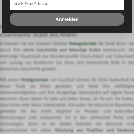
Anmelden
Hotelgutschein für Bonn – entdecken Sie die
charmante Stadt am Rhein
Entdecken Sie mit unserem flexiblen
Reisegutschein
die Stadt Bonn, die
durch ihre
reiche Geschichte und lebendige Kultur
beeindruckt. Als
ehemalige Hauptstadt der Bundesrepublik Deutschland und Geburtsort
von Ludwig van Beethoven hat Bonn eine bedeutende Rolle in der
deutschen Geschichte gespielt.
Mit einem
Hotelgutschein
von touriDat können Sie Ihren Aufenthalt i
dieser Stadt am Rhein genießen und dabei ihre vielfältigen
Sehenswürdigkeiten und ihre einzigartige Atmosphäre auf eigene Faust
erkunden. Bonn bietet für jede und jeden etwas, ob Sie sich für Kultur,
Geschichte oder Natur interessieren. Erkunden Sie historische Bauwerke,
genießen Sie das breite Angebot an Museen und kulturellen
Einrichtungen oder entspannen Sie in den zahlreichen Parks und
Grünanlagen. Bonn ist ein ideales Reiseziel, das Besucher und
Besucherinnen mit seiner
Mischung aus Tradition und Modern