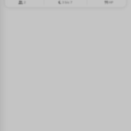
2
3 bis 7
HP