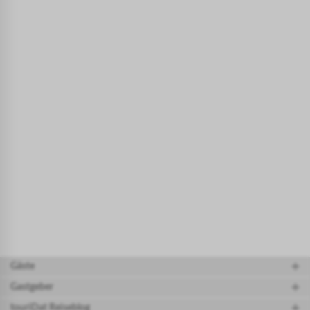
Gäste
Gastgeber
touriDat Reiseblog