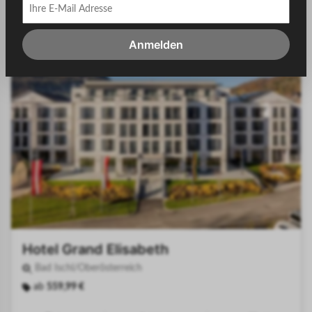
-46%
Anmelden
Hotel Grand Elisabeth
Bad Ischl/Oberösterreich
ab
559,99 €