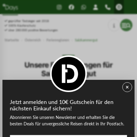
geprüfter Testsieger seit 2018
100% Käuferschutz
über 280.000 positive Bewertungen
Startseite
›
Österreich
›
Ferienregionen
›
Salzkammergut
Unsere Empfehlungen für
Salzkammergut
Jetzt anmelden und 10€ Gutschein für den
Filter
Preis
1
nächsten Einkauf sichern!
Abonnieren Sie unseren Newsletter und erhalten Sie die
besten Deals für unvergessliche Reisen direkt in Ihr Postfach.
Alle
Kaunertal
Kitzbühel
Lungau
Mühlviertel