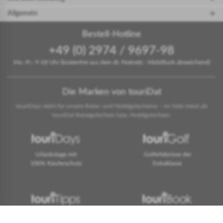
Allgemein
Bestell-Hotline
+49 (0) 2974 / 9697-98
Mo.-Fr.: 9-18 Uhr (kostenfrei aus dem dt. Festnetz - Mobilfunk abweichend)
Die Marken von touriDat
touriDays steht für unsere Reise- und Hotelgutscheine – im Netz meist als
touriDat Reisegutschein bzw. Hotelgutschein.
Urlaubstage mit
Golferlebnisse der
100% Käuferschutz
Extraklasse
Hotelempfehlungen
Anfragen & Buchen