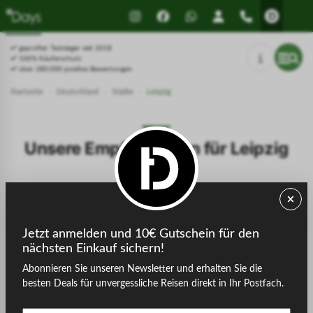
geprüfter Testsieger seit 2018
100% Käuferschutz
über 280.000 positive Bewertungen
Startseite
›
Deutschland
›
Städte
›
Leipzig
Unsere Empfehlungen für Leipzig
Filter
Preis
Jetzt anmelden und 10€ Gutschein für den
nächsten Einkauf sichern!
Abonnieren Sie unseren Newsletter und erhalten Sie die
Alle
Berlin
Bonn
Bremen
Dresden
Düssel
besten Deals für unvergessliche Reisen direkt in Ihr Postfach.