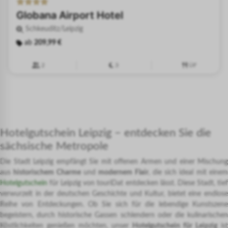
Globana Airport Hotel
Schkeuditz/Leipzig
ab
209,99 €
2
3
ÜF
Hotelgutschein Leipzig – entdecken Sie die
sächsische Metropole
Die Stadt Leipzig empfängt Sie mit offenen Armen und einer Mischung
aus
historischem Charme
und
modernem Flair
, die sich ideal mit eine
Hotelgutschein
für Leipzig von touriDat entdecken lässt. Diese Stadt, tief
verwurzelt in der deutschen Geschichte und Kultur, bietet eine endlose
Reihe von Entdeckungen. Ob Sie sich für die lebendige Kunstszene
begeistern, durch historische Gassen schlendern oder die kulinarischen
Köstlichkeiten genießen möchten, unser
Hotelgutschein für Leipzig
ist