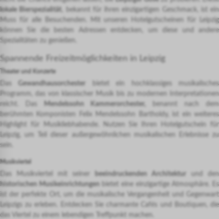
lokale Bierspezialität
, bekannt für ihren einzigartigen Geschmack, ist ein
Muss für alle Besuchenden. Mit unseren Hotelgutscheinen für Leipzig
können Sie die besten Adressen entdecken, um diese und andere
Spezialitäten zu genießen.
Spannende Freizeitmöglichkeiten in Leipzig
Theater und Konzerte
Das
Gewandhausorchester
bietet ein hochklassiges musikalische
Programm, das von klassischer Musik bis zu modernen Interpretationen
reicht. Das
Mendelssohn Kammerorchester,
benannt nach dem
berühmten Komponisten Felix Mendelssohn Bartholdy, ist ein weiteres
Highlight für Musikliebhabende. Nutzen Sie Ihren Hotelgutschein für
Leipzig, um Teil dieser außergewöhnlichen musikalischen Erlebnisse zu
sein.
Musikviertel
Das Musikviertel mit seiner
beeindruckenden Architektur
und den
historischen Musikeinrichtungen
bietet eine einzigartige Atmosphäre. E
ist der perfekte Ort, um die musikalische Vergangenheit und Gegenwart
Leipzigs zu erleben. Entdecken Sie charmante Cafés und Boutiquen, die
das Viertel zu einem lebendigen Treffpunkt machen.