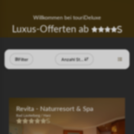
Willkommen bei touriDeluxe
Luxus-Offerten ab
Filter
Anzahl Sterne
Revita - Naturresort & Spa
Bad Lauterberg / Harz