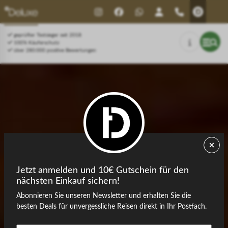
Drücken Sie Alt+1 für den
Leitfaden für barrierefreie
Bildschirmlesemodus, Alt+0 zum
Bildschirmlesegeräte, Feedback
Abbrechen
und Fehlerberichte | Neues
geprüfter Testsieger seit 2018
Fenster
100% Käuferschutz
über 280.000 positive Bewertungen
Jetzt anmelden und 10€ Gutschein für den
nächsten Einkauf sichern!
Abonnieren Sie unseren Newsletter und erhalten Sie die
besten Deals für unvergessliche Reisen direkt in Ihr Postfach.