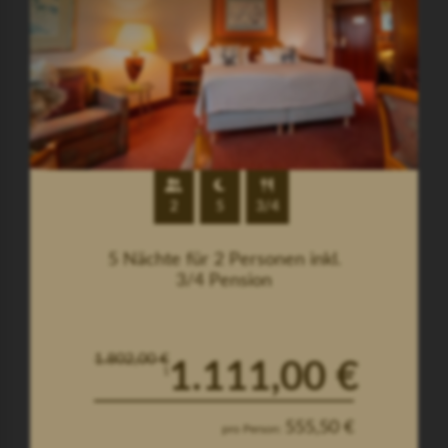
2
5
3/4
5 Nächte für 2 Personen inkl.
3/4 Pension
1.802,00 €
1.111,00 €
1
555,50 €
pro Person: