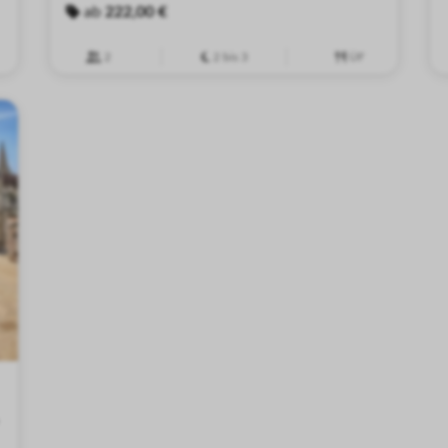
ab
222,00 €
2
2 bis 3
ÜF