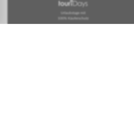
Urlaubstage mit
100% Käuferschutz
Sicherheit & Vert
Trustpilot