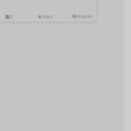
2
2 bis 3
ÜN bis ÜF