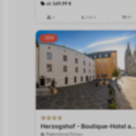
ab
169,99 €
2
2 bis 3
ÜF
-35%
Herzogshof - Boutique-Hotel am Dom
Regensburg/Donau