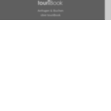
Anfragen & Buchen
über touriBook
 & Auszeichnungen