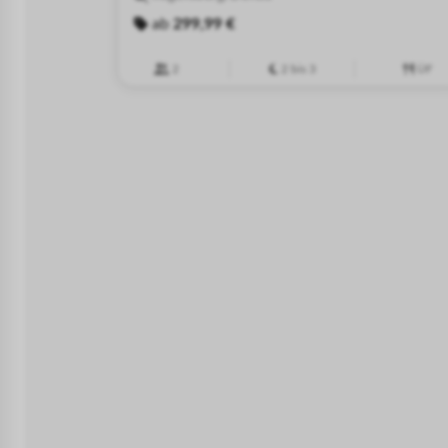
ab
299,99 €
2
2 bis 3
ÜF