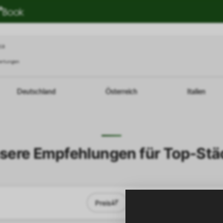
018
ertungen
Deutschland
Österreich
Italien
sere Empfehlungen für Top-Stä
Preis