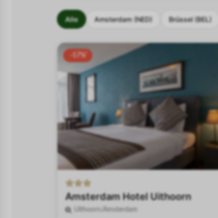
Alle
Amsterdam (NED)
Brüssel (BEL)
-57%
Amsterdam Hotel Uithoorn
Uithoorn/Amsterdam