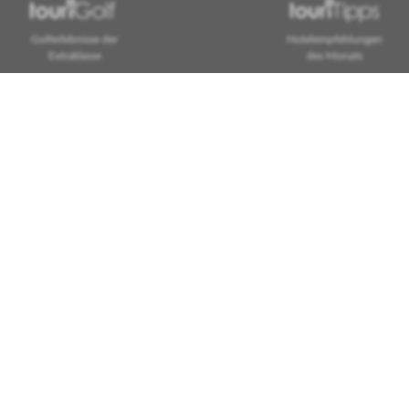
Golferlebnisse der
Hotelempfehlungen
Extraklasse
des Monats
rauen
Awards
Zahlungsarten