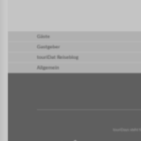
Gäste
Gastgeber
touriDat Reiseblog
Allgemein
touriDays steht 