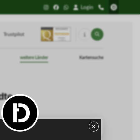
Login
Trustpilot
weitere Länder
Kartensuche
dte