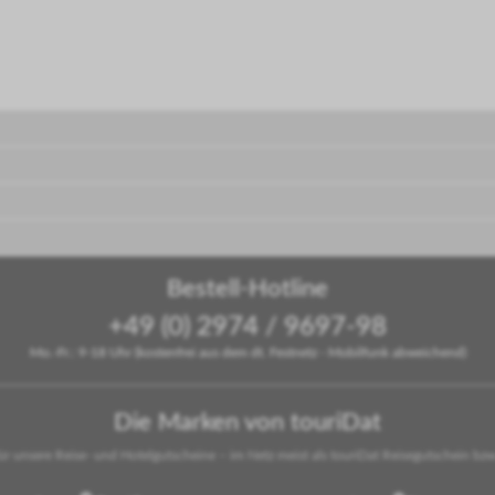
Bestell-Hotline
+49 (0) 2974 / 9697-98
Mo.-Fr.: 9-18 Uhr (kostenfrei aus dem dt. Festnetz - Mobilfunk abweichend)
Die Marken von touriDat
für unsere Reise- und Hotelgutscheine – im Netz meist als touriDat Reisegutschein bzw