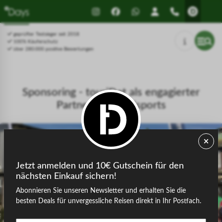
Drücken Sie Alt+1 für den
Leitfaden für barrierefreie
Bildschirmlesemodus, Alt+0 zum
Bildschirmlesegeräte, Feedback
Abbrechen
und Fehlerberichte | Neues
geprüfter Testsieger seit 2018
Fenster
100% Käuferschutz
über 280.000 positive Bewertungen
Sponsoring - touriDat als engagierter
Partner des Golfsports
Jetzt anmelden und 10€ Gutschein für den
nächsten Einkauf sichern!
Abonnieren Sie unseren Newsletter und erhalten Sie die
besten Deals für unvergessliche Reisen direkt in Ihr Postfach.