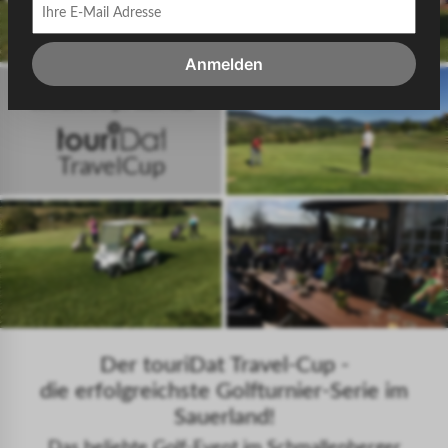
Anmelden
Der touriDat Travel-Cup -
die erfolgreichste Golfturnier-Serie im
Sauerland!