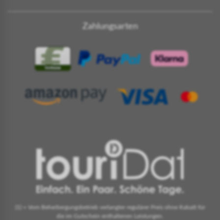
Zahlungsarten
(1) = Vom Beherbergungsbetrieb verlangter regulärer Preis ohne Rabatt für
die im Gutschein enthaltenen Leistungen.