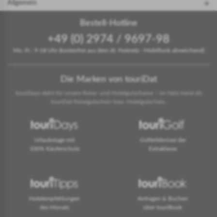
Allgemein
Bestell-Hotline
+49 (0) 2974 / 9697-98
Mo.-Fr.: 9-18 Uhr (kostenfrei aus dem dt. Festnetz - Mobilfunk abweichend)
Die Marken von touriDat
touriDays steht für unsere Reise- und Hotelgutscheine – im Netz meist als
touriDat Reisegutschein bzw. Hotelgutschein.
Urlaubstage mit
Golferlebnisse der
100% Käuferschutz
Extraklasse
Hotelempfehlungen
Anfragen & Buchen
des Monats
über touriBook