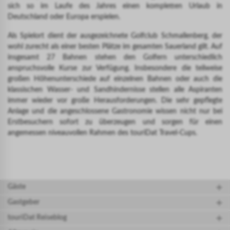
sich so im Laufe des Jahres einen kompletten Urlaub in
Deutschland oder Europa erspielen.
Als Spielort dient der ausgezeichnete Golfclub Schmallenberg, der
wohl zurecht als einer besten Plätze im gesamten Sauerland gilt. Auf
insgesamt 27 Bahnen stehen den Golfern unterschiedlich
anspruchsvolle Kurse zur Verfügung. Insbesondere die teilweise
großen Höhenunterschiede auf einzelnen Bahnen oder auch die
klassischen Wasser- und Sandhindernisse stellen alle Aspiranten
immer wieder vor große Herausforderungen. Die sehr gepflegte
Anlage und die angeschlossene Gastronomie wissen nicht nur bei
Erstbesuchern sofort zu überzeugen und sorgen für einen
angemessen niveauvollen Rahmen des touriDat Travel-Cups.
Gäste
Gastgeber
touriDat Reiseblog