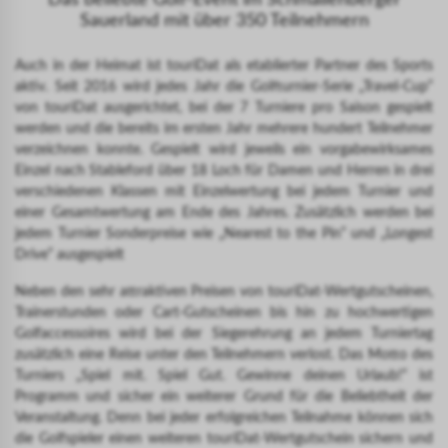
Das beliebte Golf-Event im Schmallenberger
Sauerland mit über 350 Teilnehmern
Auch in der Heimat ist touriDat als etablierter Partner des Sports
aktiv. Seit 2016 wird jedes Jahr die Golfturnier-Serie „Travel-Cup“
von touriDat ausgerichtet, bei der 7 Turniere pro Saison gespielt
werden und die bereits im ersten Jahr mehrere hundert Teilnehmer
verzeichnen konnte. Gespielt wird jeweils ein vorgabewirksames
Einzel nach Stableford über 18 Loch für Damen und Herren in drei
verschiedenen Klassen mit Einzelwertung bei jedem Turnier und
einer Gesamtwertung am Ende des Jahres. Zusätzlich werden bei
jedem Turnier Sonderpreise wie „Nearest to the Pin“ und „Longest
Drive“ ausgespielt
Neben den sehr attraktiven Preisen von touriDat-Wertgutscheinen,
Trainerstunden oder Cart-Gutscheinen bis hin zu hochwertigen
Golfaccessoires wird bei der Siegerehrung an jedem Turniertag
zusätzlich eine Reise unter den Teilnehmern verlost. Das Motto des
Turniers „Spiel mit. Spiel Gut. Gewinne deinen Urlaub!“ ist
Programm und sicher ein weiterer Grund für die Beliebtheit der
Veranstaltung. Denn bei jeder erfolgreichen Teilnahme können sich
die Golfspieler einen weiteren touriDat-Wertgutschein sichern und