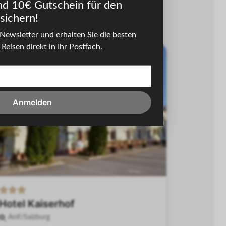
nd 10€ Gutschein für den
sichern!
Newsletter und erhalten Sie die besten
Reisen direkt in Ihr Postfach.
-41%
Anmelden
Hotel Kaiserhof
Anif/Salzburg