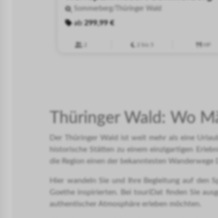
Sommerberg/Thüringer Wald
ab
299,99 €
2
2 bis 5
HP
Thüringer Wald: Wo Mä
Der Thüringer Wald ist weit mehr als eine Urlaub
historische Stätten zu einem einzigartigen Erleb
die Region einen der bekanntesten Wanderwege 
Hier wandeln Sie und Ihre Begleitung auf den S
Goethe inspirierten. Bei touriDat finden Sie au
authentischer Atmosphäre erleben möchten.