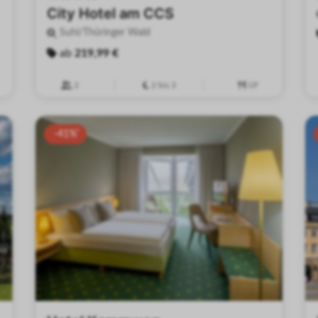
City Hotel am CCS
Suhl/Thüringer Wald
ab
219,99 €
2
2 bis 3
ÜF
-41%