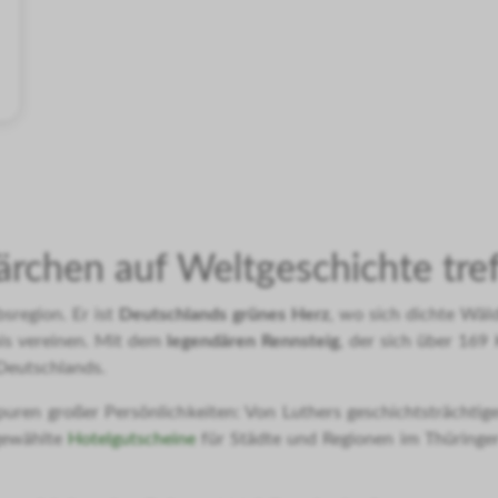
rchen auf Weltgeschichte tre
sregion. Er ist
Deutschlands grünes Herz
, wo sich dichte Wäl
nis vereinen. Mit dem
legendären Rennsteig
, der sich über 169 
Deutschlands.
puren großer Persönlichkeiten: Von Luthers geschichtsträcht
sgewählte
Hotelgutscheine
für Städte und Regionen im Thüringer 