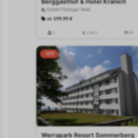
Berggasthof & Hotel Kranich
Eisfeld/Thüringer Wald
ab
199,99 €
2
2 bis 5
ÜF
-50%
Werrapark Resort Sommerberg