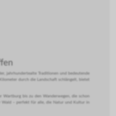
ffen
der, jahrhundertealte Traditionen und bedeutende
Kilometer durch die Landschaft schlängelt, bietet
iger Wartburg bis zu den Wanderwegen, die schon
Wald – perfekt für alle, die Natur und Kultur in