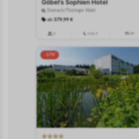
Göbel's Sophien Hotel
Eisenach/Thüringer Wald
ab
379,99 €
2
2 bis 5
HP
-57%