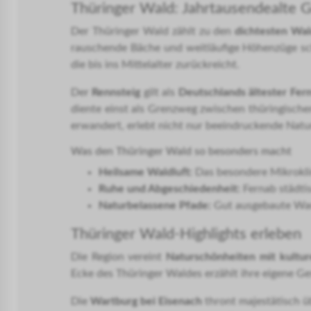
Thüringer Wald: Jahrtausendealte G
Der Thüringer Wald zählt zu den
dichtesten Wal
rauschende Bäche und weitläufige Höhenzüge scha
die bis ins Mittelalter zurückreicht.
Der
Rennsteig
gilt als
Deutschlands ältester Fe
diente einst als Grenzweg zwischen thüringisch
erwandert, erlebt nicht nur beeindruckende Natu
Was den Thüringer Wald so besonders macht
Heilsame Waldluft:
Das besondere Mikroklim
Ruhe und Abgeschiedenheit:
Fernab städtis
Naturbelassene Pfade:
Gut ausgebaute Wan
Thüringer Wald-Highlights erleben
Die Region vereint
Naturschönheiten mit kultur
Ecke des Thüringer Waldes erzählt ihre eigene G
Die
Wartburg bei Eisenach
thront majestätisch 