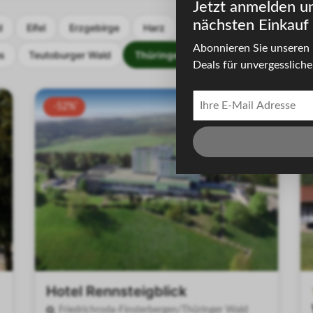
Jetzt anmelden u
nächsten Einkauf 
d
Eifel
Erzgebirge
Harz
Hunsrück
Odenwald
Abonnieren Sie unseren 
s
Teutoburger Wald
Thüringer Wald
Weserbergland
Deals für unvergessliche 
-52%
Hotel Rennsteigblick
Friedrichroda-Finsterbergen/Thüringer Wald