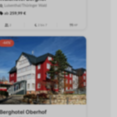
Luisenthal/Thüringer Wald
ab
259,99 €
2
2 bis 7
HP
-44%
Berghotel Oberhof