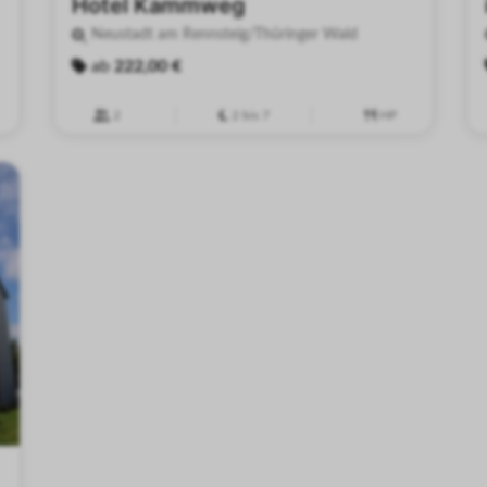
Hotel Kammweg
Neustadt am Rennsteig/Thüringer Wald
ab
222,00 €
2
2 bis 7
HP