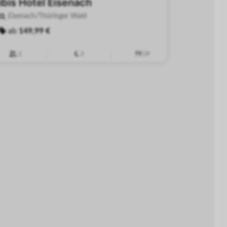
ibis Hotel Eisenach
Eisenach/Thüringer Wald
ab
149,99 €
2
2
ÜF