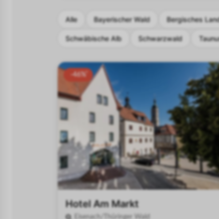
Alle
Bayerischer Wald
Bergisches Lan
Schwäbische Alb
Schwarzwald
Taunu
-46%
Hotel Am Markt
Eisenach/Thüringer Wald