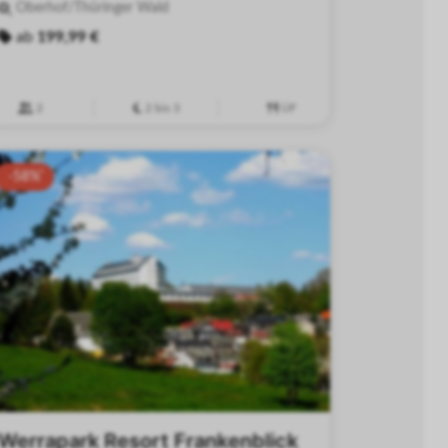
Oberhof/Thüringer Wald
ab
199,99 €
2
2 bis 3
ÜF
-58%
Werrapark Resort Frankenblick