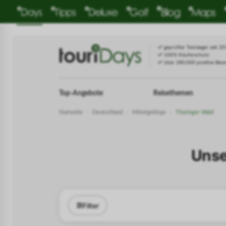
geprüfter Testsieger seit 2
100% Käuferschutz
über 280.000 positive Bew
Top-Angebote
Reisethemen
Startseite
›
Deutschland
›
Mittelgebirge
›
Thüringer Wald
Unse
Filter