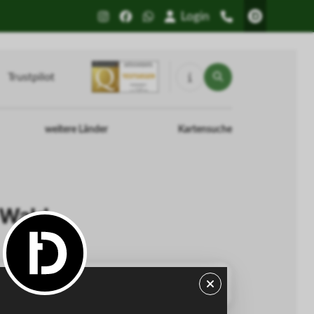
Login
Trustpilot
weitere Länder
Kartensuche
 Wald