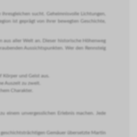
e ihresgleichen sucht. Geheimnisvolle Lichtungen,
egion ist geprägt von ihrer bewegten Geschichte,
 aus aller Welt an. Dieser historische Höhenweg
beraubenden Aussichtspunkten. Wer den Rennsteig
f Körper und Geist aus.
e Auszeit zu zweit.
chem Charakter.
n zu einem unvergesslichen Erlebnis machen. Jede
 geschichtsträchtigen Gemäuer übersetzte Martin