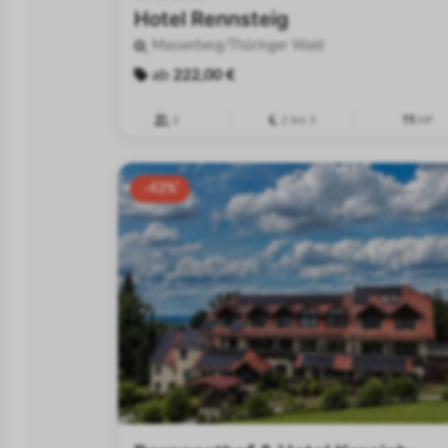
Hotel Rennsteig
Masserberg/Thüringer Wald
ab
222,00 €
2
2 bis 5
HP
-43%