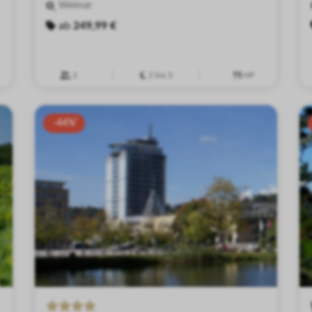
Weimar
ab
249,99 €
2
2 bis 5
HP
-44%