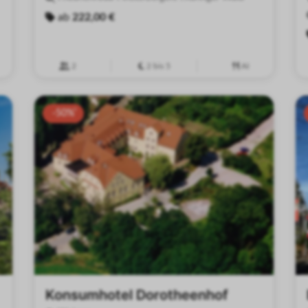
ab
222,00 €
2
2 bis 5
AI
-50%
Konsumhotel Dorotheenhof