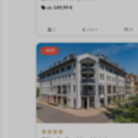
ab
149,99 €
2
2 bis 5
ÜF
-46%