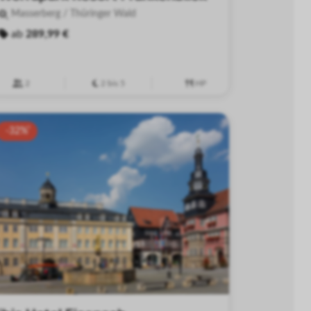
Masserberg / Thüringer Wald
ab
289,99 €
2
2 bis 5
HP
-32%