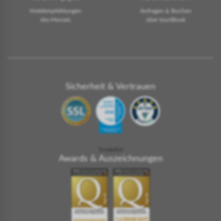
Hotelempfehlungen
Anfragen & Buchen
des Monats
über touriBook
Sicherheit & Vertrauen
Trustpilot
Awards & Auszeichnungen