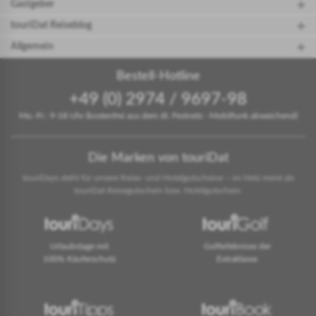
Gastgeber
touriDat Reiseblog
Allgemein
Bestell-Hotline
+49 (0) 2974 / 9697-98
Mo.-Fr.: 9-18 Uhr (kostenfrei aus dem dt. Festnetz - Mobilfunk abweichend)
Die Marken von touriDat
touriDays steht für unsere Reise- und Hotelgutscheine – im Netz meist als
touriDat Reisegutschein bzw. Hotelgutschein.
Urlaubstage mit
Golferlebnisse der
100% Käuferschutz
Extraklasse