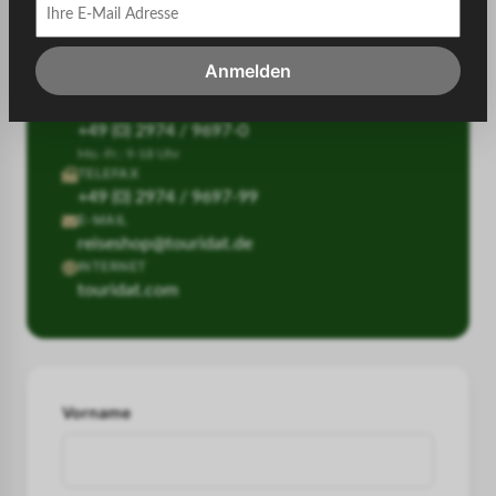
BESTELL-HOTLINE
+49 (0) 2974 / 9697-98
Anmelden
Mo.-Fr.: 9-18 Uhr
TELEFON
+49 (0) 2974 / 9697-0
Mo.-Fr.: 9-18 Uhr
TELEFAX
+49 (0) 2974 / 9697-99
E-MAIL
reiseshop@touridat.de
INTERNET
touridat.com
Vorname