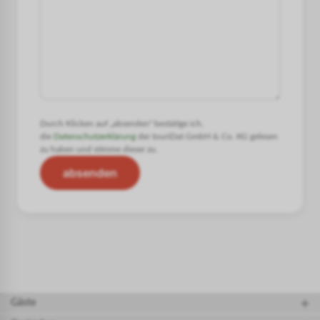
Durch Klicken auf „absenden" bestätige ich,
die
Datenschutzerklärung
der touriDat GmbH & Co. KG gelesen
zu haben und stimme dieser zu.
absenden
Gäste