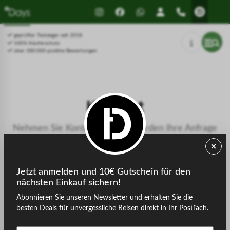
Drücken Sie Alt+1 für den
Leitfaden für barrierefreie
Bildschirmlesemodus, Alt+0 zum
Bildschirmlesegeräte, Feedback
Abbrechen
und Fehlerberichte | Neues
geprüfter Testsieger seit 2018
Fenster
100% Käuferschutz
über 280.000 positive Bewertungen
Kontakt
Nehmen Sie Kontakt auf, wir werden Ihre Anfrage
umgehend bearbeiten.
Jetzt anmelden und 10€ Gutschein für den
nächsten Einkauf sichern!
touriDat GmbH & Co.KG
Abonnieren Sie unseren Newsletter und erhalten Sie die
Zum Hallenberg 2
besten Deals für unvergessliche Reisen direkt in Ihr Postfach.
57392 Schmallenberg / Bad Fredeburg