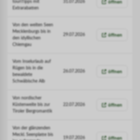
öffnen
touriTipps mit
31.07.2026
Extrarabatten
Von den weiten Seen
Mecklenburgs bis in
öffnen
29.07.2026
den idyllischen
Chiemgau
Vom Inselurlaub auf
Rügen bis in die
öffnen
26.07.2026
bewaldete
Schwäbische Alb
Von nordischer
öffnen
Küstenweite bis zur
22.07.2026
Tiroler Bergromantik
Von der glänzenden
Meckl. Seenplatte bis
öffnen
19.07.2026