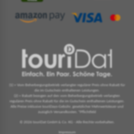
(1) = Vom Beherbergungsbetrieb verlangter regulärer Preis ohne Rabatt für
die im Gutschein enthaltenen Leistungen.
(2) = Rabatt bezogen auf den vom Beherbergungsbetrieb verlangten
regulären Preis ohne Rabatt für die im Gutschein enthaltenen Leistungen.
Alle Preise inklusive touriDays-Gebühr, gesetzlicher Mehrwertsteuer und
zuzüglich Versandkosten. *Pflichtfeld
© 2026 touriDat GmbH & Co. KG - Alle Rechte vorbehalten.
Impressum