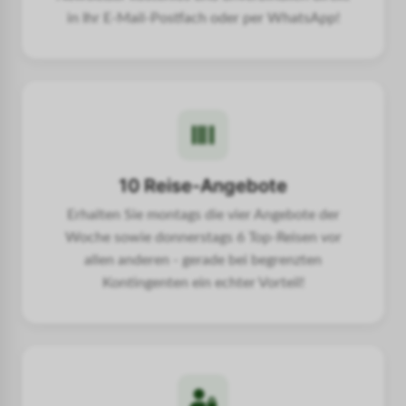
in Ihr E-Mail-Postfach oder per WhatsApp!
10 Reise-Angebote
Erhalten Sie montags die vier Angebote der
Woche sowie donnerstags 6 Top-Reisen vor
allen anderen - gerade bei begrenzten
Kontingenten ein echter Vorteil!