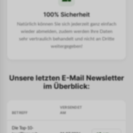
100% Sicherheit
Natürlich können Sie sich jederzeit ganz einfach
wieder abmelden, zudem werden Ihre Daten
sehr vertraulich behandelt und nicht an Dritte
weitergegeben!
Unsere letzten E-Mail Newsletter
im Überblick:
VERSENDET
BETREFF
AM
Die Top-10-