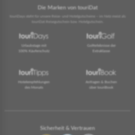
Die Marken von touriDat
touriDays steht für unsere Reise- und Hotelgutscheine – im Netz meist als
touriDat Reisegutschein bzw. Hotelgutschein.
Urlaubstage mit
Golferlebnisse der
100% Käuferschutz
Extraklasse
Hotelempfehlungen
Anfragen & Buchen
des Monats
über touriBook
Sicherheit & Vertrauen