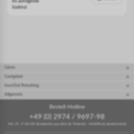
ins aufregende
Südtirol
Gäste
Gastgeber
touriDat Reiseblog
Allgemein
Bestell-Hotline
+49 (0) 2974 / 9697-98
Mo.-Fr.: 9-18 Uhr (kostenfrei aus dem dt. Festnetz - Mobilfunk abweichend)