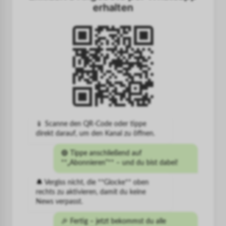
erhalten
📱 Scanne den QR-Code oder tippe
direkt darauf, um den Kanal zu öffnen.
🟢 Tippe anschließend auf
**„Abonnieren“** – und du bist dabei!
🔔 Vergiss nicht, die **Glocke** oben
rechts zu aktivieren, damit du keine
News verpasst.
🎉 Fertig – jetzt bekommst du alle