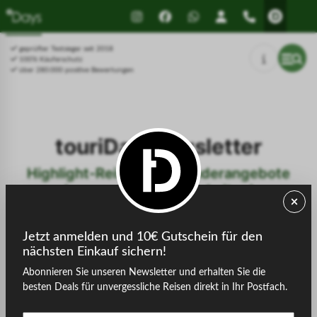
Drücken Sie Alt+1 für den
Leitfaden für barrierefreie
Bildschirmlesemodus, Alt+0 zum
Bildschirmlesegeräte, Feedback
Abbrechen
und Fehlerberichte | Neues
geprüfter Testsieger seit 2018
Fenster
100% Käuferschutz
über 280.000 positive Bewertungen
touriDat-Newsletter
Highlight-Reisen und Sonderangebote
bequem als Erster erhalten!
Freuen Sie sich auf viele tolle Angebote und
Inspirationen für Ihren nächsten Urlaub
Jetzt anmelden und 10€ Gutschein für den
nächsten Einkauf sichern!
Abonnieren Sie unseren Newsletter und erhalten Sie die
besten Deals für unvergessliche Reisen direkt in Ihr Postfach.