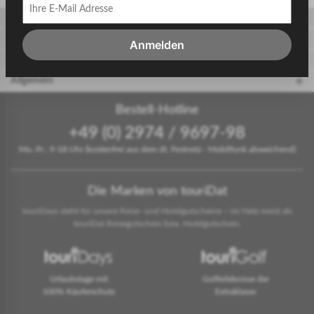
Gäste
Gastgeber
Anmelden
touriDat Reiseblog
Allgemein
Bestell-Hotline
+49 (0) 2974 / 9697-98
Mo.-Fr.: 9-18 Uhr (kostenfrei aus dem dt. Festnetz - Mobilfunk abweichend)
Die Marken von touriDat
touriDays steht für unsere Reise- und Hotelgutscheine – im Netz meist als
touriDat Reisegutschein bzw. Hotelgutschein.
Urlaubstage mit
Golferlebnisse der
100% Käuferschutz
Extraklasse