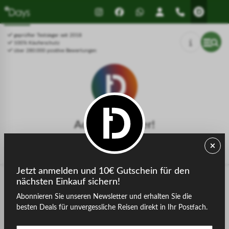
Drücken Sie Alt+1 für den
Leitfaden für barrierefreie
Bildschirmlesemodus, Alt+0 zum
Bildschirmlesegeräte, Feedback
Abbrechen
und Fehlerberichte | Neues
geprüfter Testsieger seit 2018
Fenster
100% Käuferschutz
über 280.000 positive Bewertungen
Achtung, Fehler!
Die gesuchte Seite konnte nicht gefunden werden.
Jetzt anmelden und 10€ Gutschein für den
nächsten Einkauf sichern!
Abonnieren Sie unseren Newsletter und erhalten Sie die
zurück zur Startseite
besten Deals für unvergessliche Reisen direkt in Ihr Postfach.