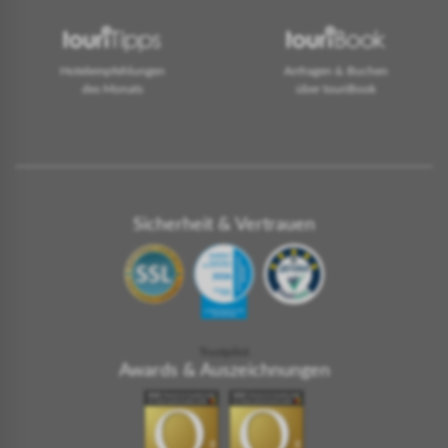
Hotelempfehlungen
Anfragen & Buchen
des Monats
über touriBook
Sicherheit & Vertrauen
Trustpilot
Awards & Auszeichnungen