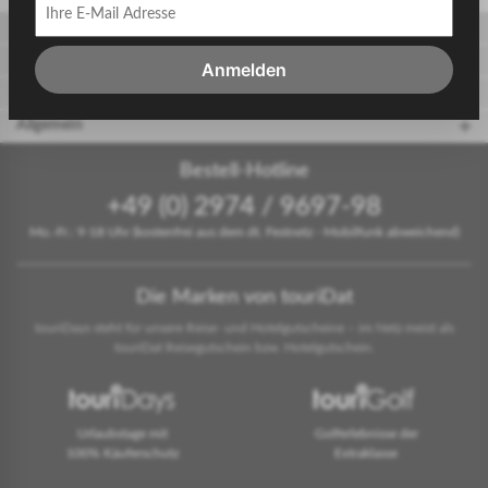
Gäste
Gastgeber
Anmelden
touriDat Reiseblog
Allgemein
Bestell-Hotline
+49 (0) 2974 / 9697-98
Mo.-Fr.: 9-18 Uhr (kostenfrei aus dem dt. Festnetz - Mobilfunk abweichend)
Die Marken von touriDat
touriDays steht für unsere Reise- und Hotelgutscheine – im Netz meist als
touriDat Reisegutschein bzw. Hotelgutschein.
Urlaubstage mit
Golferlebnisse der
100% Käuferschutz
Extraklasse