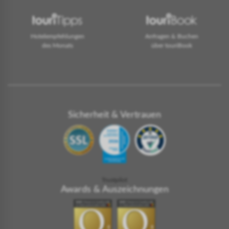
Hotelempfehlungen
Anfragen & Buchen
des Monats
über touriBook
Sicherheit & Vertrauen
Trustpilot
Awards & Auszeichnungen