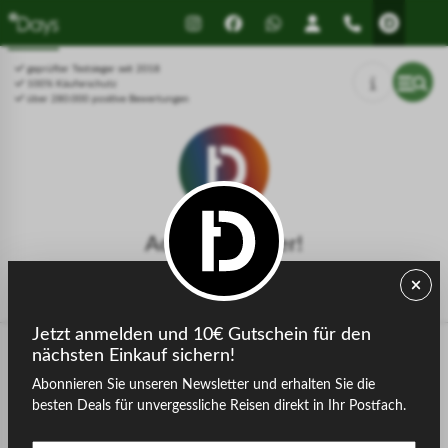
Drücken Sie Alt+1 für den
Leitfaden für barrierefreie
Bildschirmlesemodus, Alt+0 zum
Bildschirmlesegeräte, Feedback
Abbrechen
und Fehlerberichte | Neues
geprüfter Testsieger seit 2018
Fenster
100% Käuferschutz
über 280.000 positive Bewertungen
Achtung, Fehler!
Die gesuchte Seite konnte nicht gefunden werden.
Jetzt anmelden und 10€ Gutschein für den
nächsten Einkauf sichern!
Abonnieren Sie unseren Newsletter und erhalten Sie die
zurück zur Startseite
besten Deals für unvergessliche Reisen direkt in Ihr Postfach.