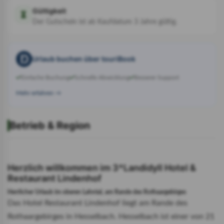
Gültigkeit
Der Gutschein ist ab Kaufdatum 3 Jahre gültig.
Urlaub buchen über touriBook
Einfache Buchung
Schnelle Abwicklung
Besserer Support
Mehr erfahren →
Betrieb & Region
Herzlich willkommen im 3*Landidyll Hotel &
Restaurant Lindenhof
Herrlicher Urlaub im oberen Lahntal, am Rande des Rothaargebirges
Das Hotel Restaurant Lindenhof liegt am Rande des 
Rothaargebirges in Hesselbach. Hesselbach ist einer von 21 