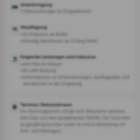
Unterbringung
3 Übernachtungen im Doppelzimmer
Verpflegung
3x Frühstück als Buffet
einmalig Abendessen als 3-Gang-Menü
Folgende Leistungen sind inklusive
eine Flasche Wasser
W-LAN-Nutzung
Informationen zu Unternehmungen, Ausflugszielen und
Attraktionen in der Umgebung
Termine / Reisezeitraum
Der Buchungstermin erfolgt nach Absprache zwischen
dem Gast und dem gastgebenden Betrieb. Der Gutschein
ist ganzjährig buchbar (außer an und in Verbindung mit
Fest- und Feiertagen).