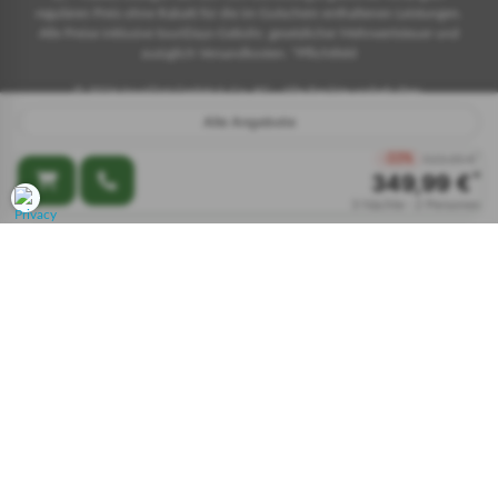
regulären Preis ohne Rabatt für die im Gutschein enthaltenen Leistungen.
Alle Preise inklusive touriDays-Gebühr, gesetzlicher Mehrwertsteuer und
zuzüglich Versandkosten. *Pflichtfeld
© 2026 touriDat GmbH & Co. KG - Alle Rechte vorbehalten.
Alle Angebote
Impressum
-33%
523,00 €
349,99 €
3 Nächte · 2 Personen