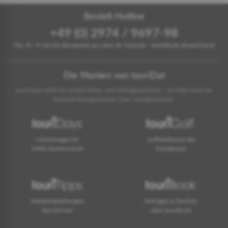
Bestell-Hotline
+49 (0) 2974 / 9697-98
Mo.-Fr.: 9-18 Uhr (kostenfrei aus dem dt. Festnetz - Mobilfunk abweichend)
Die Marken von touriDat
touriDays steht für unsere Reise- und Hotelgutscheine – im Netz meist als
touriDat Reisegutschein bzw. Hotelgutschein.
Urlaubstage mit
Golferlebnisse der
100% Käuferschutz
Extraklasse
Hotelempfehlungen
Anfragen & Buchen
des Monats
über touriBook