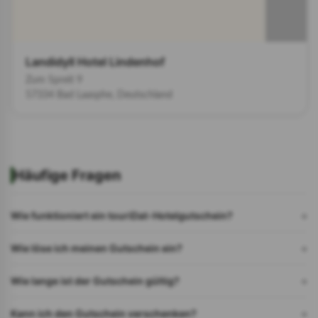
Landidyll Hotel Lindenhof
Zum Spreit 9
57334 Bad Laasphe, Deutschland
Häufige Fragen
Wie funktioniert ein touriDat-Hotelgutschein?
Wie löse ich meinen Gutschein ein?
Wie lange ist der Gutschein gültig?
Kann ich den Gutschein verschenken?