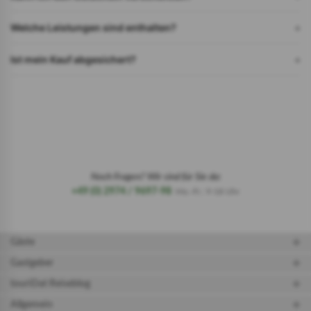
Welche Leistungen sind enthalten?
Ist mein Kauf abgesichert?
Noch Fragen? Wir sind für Sie da:
+49 (0) 2974 / 9697-98
Mo.-Fr.: 9-18 Uhr
Gäste
Gastgeber
touriDat Reiseblog
Allgemein