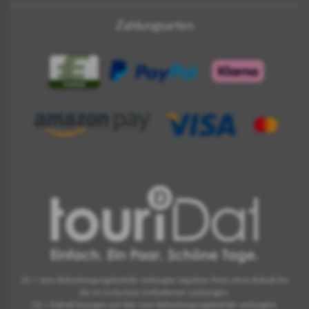
Zahlungsarten
(1) = Vom Beherbergungsbetrieb verlangter regulärer Preis ohne Rabatt für
die im Gutschein enthaltenen Leistungen.
(2) = Rabatt bezogen auf den vom Beherbergungsbetrieb verlangten