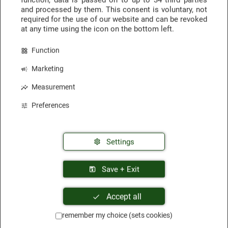
and processed by them. This consent is voluntary, not
oder Winterberg.

required for the use of our website and can be revoked
AUSSTATTUNG
at any time using the icon on the bottom left.
Wir freuen uns auf Ihren Besuch!
Aufzug
Café
Empfangsbereich/Lobby
Function
Fahrrad- / Skiraum
Kinderspielplatz
Marketing
Parklplätze öffentlich
Parkplätze
Restaurant
Measurement
Terrasse
W-LAN
Preferences
ZIMMERAUSSTATTUNG
Bad/Dusche/WC
Balkon/Terrasse
Föhn
Settings
Kosmetikspiegel
TV
verschiedene Zimmerkategorien
WLAN
Save + Exit
VERPFLEGUNG
Accept all
Frühstücksbuffet
Halbpension
Laktosefrei
remember my choice (sets cookies)
Nationale Speisen
Vegane Speisen