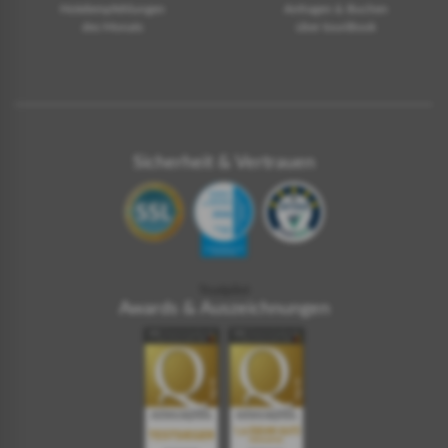
Hotelempfehlungen
Anfragen & Buchen
des Monats
über touriBook
Sicherheit & Vertrauen
Trustpilot
Awards & Auszeichnungen