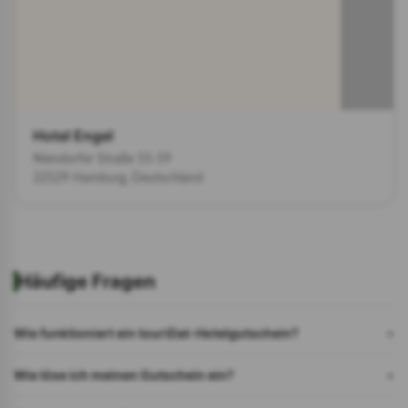
beliebtesten Städte Deutschlands. Lassen Sie sich von dem 
einzigartigen Flair der Stadt verzaubern und entspannen 
nach einem erlebnisreichen Tag im Hotel Engel.
Hotel Engel
Niendorfer Straße 55-59
22529 Hamburg, Deutschland
Häufige Fragen
Wie funktioniert ein touriDat-Hotelgutschein?
Wie löse ich meinen Gutschein ein?