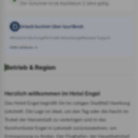
Der Gutschein ist ab Kaufdatum 3 Jahre gültig.
Urlaub buchen über touriBook
Einfache Buchung
Schnelle Abwicklung
Besserer Support
Mehr erfahren →
Betrieb & Region
Herzlich willkommen im Hotel Engel
Das Hotel Engel begrüßt Sie im ruhigen Stadtteil Hamburg 
Lokstedt. Die Lage ist ideal, um den Tag oder die Nacht im 
Trubel der Hansestadt zu verbringen und in das 
Komforthotel Engel in Lokstedt zurückzukehren, um 
Entspannung zu finden. Der Flughafen, der Hauptbahnhof 