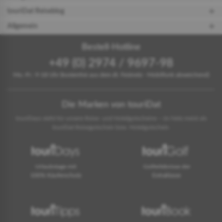
touriDat Reiseblog
Allgemein
Bestell-Hotline
+49 (0) 2974 / 9697-98
Mo.-Fr.: 9-18 Uhr (kostenfrei aus dem dt. Festnetz - Mobilfunk abweichend)
Die Marken von touriDat
touriDays steht für unsere Reise- und Hotelgutscheine – im Netz meist als
touriDat Reisegutschein bzw. Hotelgutschein.
Urlaubstage mit
Golferlebnisse der
100% Käuferschutz
Extraklasse