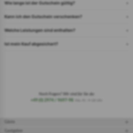
Wie lange ist der Gutschein gültig?
Kann ich den Gutschein verschenken?
Welche Leistungen sind enthalten?
Ist mein Kauf abgesichert?
Noch Fragen? Wir sind für Sie da:
+49 (0) 2974 / 9697-98
Mo.-Fr.: 9-18 Uhr
Gäste
Gastgeber