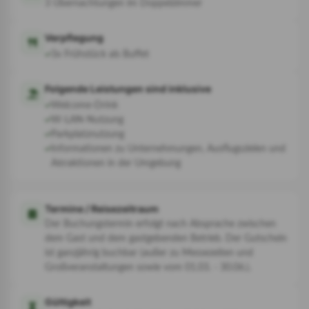
3 Übernachtungen im Doppelzimmer
Verpflegung
3x Frühstück als Buffet
Folgende Leistungen sind inklusive
Welcome-Drink
W-LAN-Nutzung
Parkplatznutzung
Informationen zu Unternehmungen, Ausflugszielen und
Attraktionen in der Umgebung
Termine / Reisezeitraum
Der Buchungstermin erfolgt nach Absprache zwischen
dem Gast und dem gastgebenden Betrieb. Der Gutschein
ist ganzjährig buchbar (außer zu Messezeiten und
Großveranstaltungen sowie vom 01.03. - 30.06.).
Gültigkeit