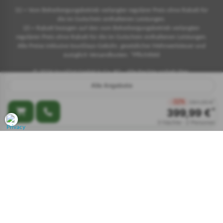
(1) = Vom Beherbergungsbetrieb verlangter regulärer Preis ohne Rabatt für
die im Gutschein enthaltenen Leistungen.
(2) = Rabatt bezogen auf den vom Beherbergungsbetrieb verlangten
regulären Preis ohne Rabatt für die im Gutschein enthaltenen Leistungen.
Alle Preise inklusive touriDays-Gebühr, gesetzlicher Mehrwertsteuer und
zuzüglich Versandkosten. *Pflichtfeld
© 2026 touriDat GmbH & Co. KG - Alle Rechte vorbehalten.
Alle Angebote
Impressum
-32%
584,00 €
399,99 €
3 Nächte · 2 Personen