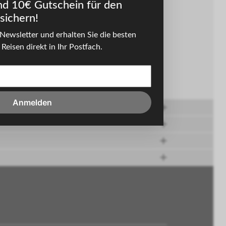
nd 10€ Gutschein für den
sichern!
Newsletter und erhalten Sie die besten
Reisen direkt in Ihr Postfach.
Anmelden