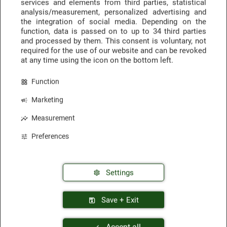
services and elements from third parties, statistical
analysis/measurement, personalized advertising and
the integration of social media. Depending on the
function, data is passed on to up to
34 third parties
Hotelempfehlungen
Anfragen & Buchen
and processed by them. This consent is voluntary, not
des Monats
über touriBook
required for the use of our website and can be revoked
at any time using the icon on the bottom left.
Function
Marketing
Sicherheit & Vertrauen
Measurement
Preferences
Settings
Trustpilot
Awards & Auszeichnungen
Save + Exit