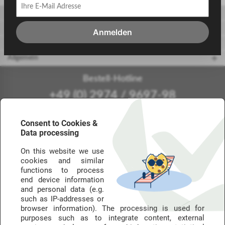
Gäste
Gastgeber
Anmelden
touriDat Reiseblog
Allgemein
Bestell-Hotline
+49 (0) 2974 / 9697-98
Mo.-Fr.: 9-18 Uhr (kostenfrei aus dem dt. Festnetz - Mobilfunk abweichend)
Consent to Cookies &
Data processing
Die Marken von touriDat
On this website we use
touriDays steht für unsere Reise- und Hotelgutscheine – im Netz meist als
cookies and similar
touriDat Reisegutschein bzw. Hotelgutschein.
functions to process
end device information
and personal data (e.g.
such as IP-addresses or
Urlaubstage mit
Golferlebnisse der
browser information). The processing is used for
100% Käuferschutz
Extraklasse
purposes such as to integrate content, external