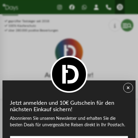
Drücken Sie Alt+1 für den
Leitfaden für barrierefreie
Bildschirmlesemodus, Alt+0 zum
Bildschirmlesegeräte, Feedback
Abbrechen
und Fehlerberichte | Neues
geprüfter Testsieger seit 2018
Fenster
100% Käuferschutz
über 280.000 positive Bewertungen
Achtung, Fehler!
Die gesuchte Seite konnte nicht gefunden werden.
Jetzt anmelden und 10€ Gutschein für den
nächsten Einkauf sichern!
Abonnieren Sie unseren Newsletter und erhalten Sie die
zurück zur Startseite
besten Deals für unvergessliche Reisen direkt in Ihr Postfach.