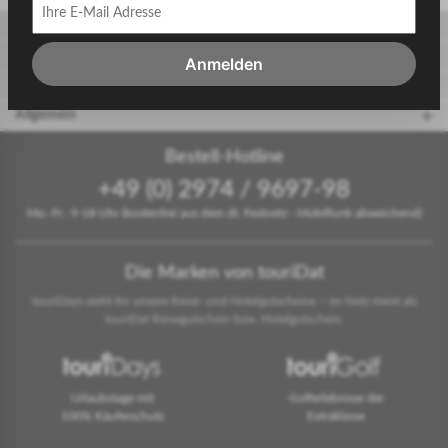
Gäste
Gastgeber
Anmelden
touriDat Reiseblog
Allgemein
Bestell-Hotline
+49 (0) 2974 / 9697-98
Mo.-Fr.: 9-18 Uhr (kostenfrei aus dem dt. Festnetz - Mobilfunk abweichend)
Die Marken von touriDat
touriDays steht für unsere Reise- und Hotelgutscheine – im Netz meist als
touriDat Reisegutschein bzw. Hotelgutschein.
Urlaubstage mit
Golferlebnisse der
100% Käuferschutz
Extraklasse