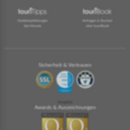
Hotelempfehlungen
Anfragen & Buchen
des Monats
über touriBook
Sicherheit & Vertrauen
Trustpilot
Awards & Auszeichnungen