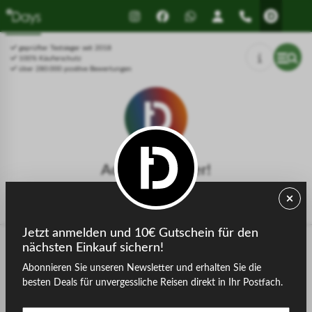
Drücken Sie Alt+1 für den
Leitfaden für barrierefreie
Bildschirmlesemodus, Alt+0 zum
Bildschirmlesegeräte, Feedback
Abbrechen
und Fehlerberichte | Neues
geprüfter Testsieger seit 2018
Fenster
100% Käuferschutz
über 280.000 positive Bewertungen
Achtung, Fehler!
Die gesuchte Seite konnte nicht gefunden werden.
Jetzt anmelden und 10€ Gutschein für den
nächsten Einkauf sichern!
Abonnieren Sie unseren Newsletter und erhalten Sie die
zurück zur Startseite
besten Deals für unvergessliche Reisen direkt in Ihr Postfach.