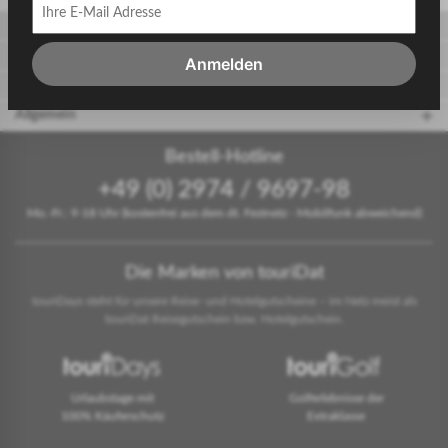
Gäste
Gastgeber
Anmelden
touriDat Reiseblog
Allgemein
Bestell-Hotline
+49 (0) 2974 / 9697-98
Mo.-Fr.: 9-18 Uhr (kostenfrei aus dem dt. Festnetz - Mobilfunk abweichend)
Die Marken von touriDat
touriDays steht für unsere Reise- und Hotelgutscheine – im Netz meist als
touriDat Reisegutschein bzw. Hotelgutschein.
Urlaubstage mit
Golferlebnisse der
100% Käuferschutz
Extraklasse