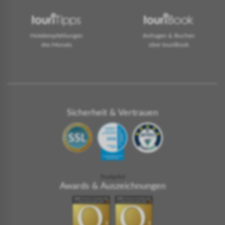
Hotelempfehlungen
Anfragen & Buchen
des Monats
über touriBook
Sicherheit & Vertrauen
Trustpilot
Awards & Auszeichnungen