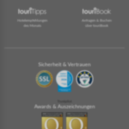
Hotelempfehlungen
Anfragen & Buchen
des Monats
über touriBook
Sicherheit & Vertrauen
Trustpilot
Awards & Auszeichnungen