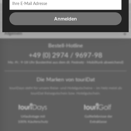
Gäste
Gastgeber
Anmelden
touriDat Reiseblog
Allgemein
Bestell-Hotline
+49 (0) 2974 / 9697-98
Mo.-Fr.: 9-18 Uhr (kostenfrei aus dem dt. Festnetz - Mobilfunk abweichend)
Die Marken von touriDat
touriDays steht für unsere Reise- und Hotelgutscheine – im Netz meist als
touriDat Reisegutschein bzw. Hotelgutschein.
Urlaubstage mit
Golferlebnisse der
100% Käuferschutz
Extraklasse