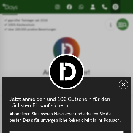
Drücken Sie Alt+1 für den
Leitfaden für barrierefreie
Bildschirmlesemodus, Alt+0 zum
Bildschirmlesegeräte, Feedback
Abbrechen
und Fehlerberichte | Neues
geprüfter Testsieger seit 2018
Fenster
100% Käuferschutz
über 280.000 positive Bewertungen
Achtung, Fehler!
Die gesuchte Seite konnte nicht gefunden werden.
Jetzt anmelden und 10€ Gutschein für den
nächsten Einkauf sichern!
Abonnieren Sie unseren Newsletter und erhalten Sie die
zurück zur Startseite
besten Deals für unvergessliche Reisen direkt in Ihr Postfach.