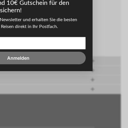
nd 10€ Gutschein für den
sichern!
Newsletter und erhalten Sie die besten
Reisen direkt in Ihr Postfach.
Anmelden