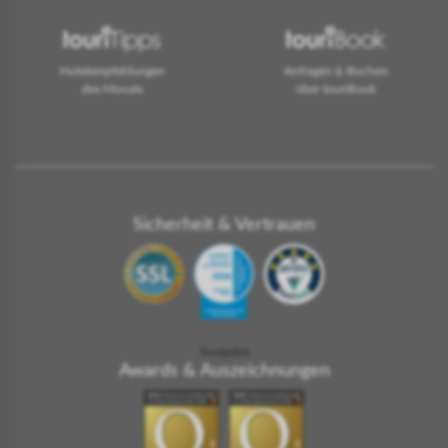
Hotelempfehlungen
Anfragen & Buchen
des Monats
über touriBook
Sicherheit & Vertrauen
Trustpilot
Awards & Auszeichnungen