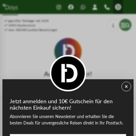
Drücken Sie Alt+1 für den
Leitfaden für barrierefreie
Bildschirmlesemodus, Alt+0 zum
Bildschirmlesegeräte, Feedback
Abbrechen
und Fehlerberichte | Neues
geprüfter Testsieger seit 2018
Fenster
100% Käuferschutz
über 280.000 positive Bewertungen
Achtung, Fehler!
Die gesuchte Seite konnte nicht gefunden werden.
Jetzt anmelden und 10€ Gutschein für den
nächsten Einkauf sichern!
Abonnieren Sie unseren Newsletter und erhalten Sie die
zurück zur Startseite
besten Deals für unvergessliche Reisen direkt in Ihr Postfach.