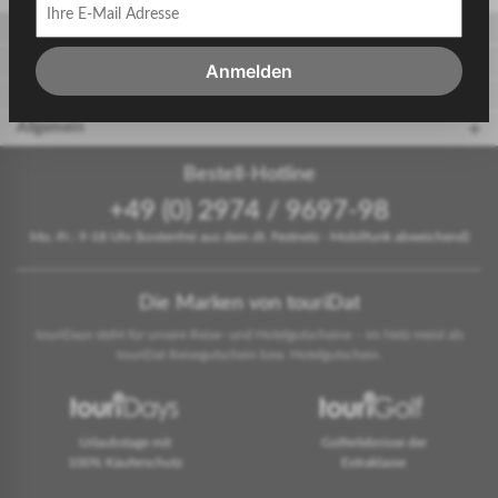
Gäste
Gastgeber
Anmelden
touriDat Reiseblog
Allgemein
Bestell-Hotline
+49 (0) 2974 / 9697-98
Mo.-Fr.: 9-18 Uhr (kostenfrei aus dem dt. Festnetz - Mobilfunk abweichend)
Die Marken von touriDat
touriDays steht für unsere Reise- und Hotelgutscheine – im Netz meist als
touriDat Reisegutschein bzw. Hotelgutschein.
Urlaubstage mit
Golferlebnisse der
100% Käuferschutz
Extraklasse