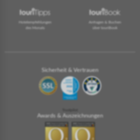
Hotelempfehlungen
Anfragen & Buchen
des Monats
über touriBook
Sicherheit & Vertrauen
Trustpilot
Awards & Auszeichnungen