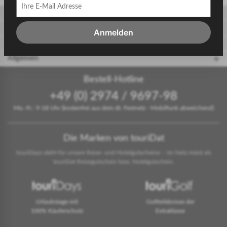
Gäste
Gastgeber
Anmelden
touriDat Reiseblog
Allgemein
Bestell-Hotline
+49 (0) 2974 / 9697-98
Mo.-Fr.: 9-18 Uhr (kostenfrei aus dem dt. Festnetz - Mobilfunk abweichend)
Die Marken von touriDat
touriDays steht für unsere Reise- und Hotelgutscheine – im Netz meist als
touriDat Reisegutschein bzw. Hotelgutschein.
Urlaubstage mit
Golferlebnisse der
100% Käuferschutz
Extraklasse