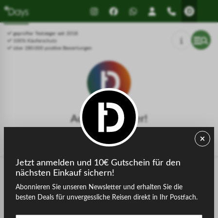
Drücken Sie Alt+1 für den
Leitfaden für barrierefreie
Bildschirmlesemodus, Alt+0 zum
Bildschirmlesegeräte, Feedback
Abbrechen
und Fehlerberichte | Neues
geprüfter Testsieger seit 2018
Fenster
100% Käuferschutz
über 280.000 positive Bewertungen
Achtung, Fehler!
Der gesuchte Gastgeber konnte nicht gefunden werden.
Jetzt anmelden und 10€ Gutschein für den
nächsten Einkauf sichern!
Abonnieren Sie unseren Newsletter und erhalten Sie die
zurück zur Startseite
besten Deals für unvergessliche Reisen direkt in Ihr Postfach.