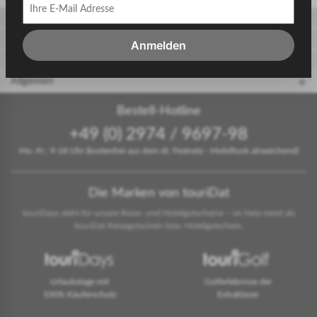
Gäste
Gastgeber
Anmelden
touriDat Reiseblog
Allgemein
Bestell-Hotline
+49 (0) 2974 / 9697-98
Mo.-Fr.: 9-18 Uhr (kostenfrei aus dem dt. Festnetz - Mobilfunk abweichend)
Die Marken von touriDat
touriDays steht für unsere Reise- und Hotelgutscheine – im Netz meist als
touriDat Reisegutschein bzw. Hotelgutschein.
Urlaubstage mit
Golferlebnisse der
100% Käuferschutz
Extraklasse