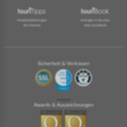
Hotelempfehlungen
Anfragen & Buchen
des Monats
über touriBook
Sicherheit & Vertrauen
Trustpilot
Awards & Auszeichnungen