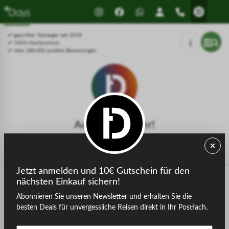
Drücken Sie Alt+1 für den
Leitfaden für barrierefreie
Bildschirmlesemodus, Alt+0 zum
Bildschirmlesegeräte, Feedback
Abbrechen
und Fehlerberichte | Neues
geprüfter Testsieger seit 2018
Fenster
100% Käuferschutz
über 280.000 positive Bewertungen
Achtung, Fehler!
Der gesuchte Gastgeber konnte nicht gefunden werden.
Jetzt anmelden und 10€ Gutschein für den
nächsten Einkauf sichern!
Abonnieren Sie unseren Newsletter und erhalten Sie die
zurück zur Startseite
besten Deals für unvergessliche Reisen direkt in Ihr Postfach.