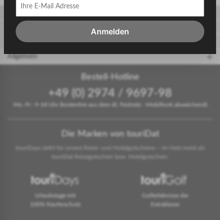
Gäste
Gastgeber
Anmelden
touriDat Reiseblog
Allgemein
Bestell-Hotline
+49 (0) 2974 / 9697-98
Mo.-Fr.: 9-18 Uhr (kostenfrei aus dem dt. Festnetz - Mobilfunk abweichend)
Die Marken von touriDat
touriDays steht für unsere Reise- und Hotelgutscheine – im Netz meist als
touriDat Reisegutschein bzw. Hotelgutschein.
Urlaubstage mit
Golferlebnisse der
100% Käuferschutz
Extraklasse