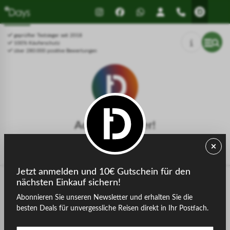
Drücken Sie Alt+1 für den
Leitfaden für barrierefreie
Bildschirmlesemodus, Alt+0 zum
Bildschirmlesegeräte, Feedback
Abbrechen
und Fehlerberichte | Neues
geprüfter Testsieger seit 2018
Fenster
100% Käuferschutz
über 280.000 positive Bewertungen
Achtung, Fehler!
Die gesuchte Seite konnte nicht gefunden werden.
Jetzt anmelden und 10€ Gutschein für den
nächsten Einkauf sichern!
Abonnieren Sie unseren Newsletter und erhalten Sie die
zurück zur Startseite
besten Deals für unvergessliche Reisen direkt in Ihr Postfach.