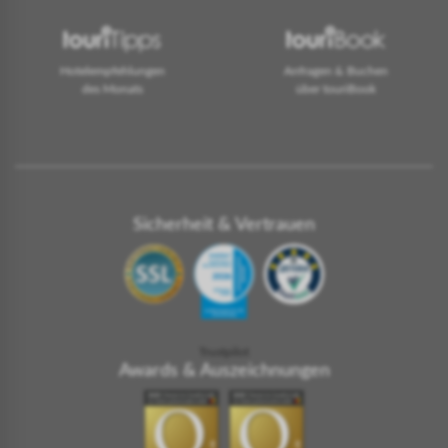
Hotelempfehlungen
Anfragen & Buchen
des Monats
über touriBook
Sicherheit & Vertrauen
Trustpilot
Awards & Auszeichnungen