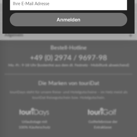
Gäste
Gastgeber
Anmelden
touriDat Reiseblog
Allgemein
Bestell-Hotline
+49 (0) 2974 / 9697-98
Mo.-Fr.: 9-18 Uhr (kostenfrei aus dem dt. Festnetz - Mobilfunk abweichend)
Die Marken von touriDat
touriDays steht für unsere Reise- und Hotelgutscheine – im Netz meist als
touriDat Reisegutschein bzw. Hotelgutschein.
Urlaubstage mit
Golferlebnisse der
100% Käuferschutz
Extraklasse