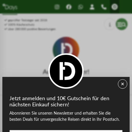
Drücken Sie Alt+1 für den
Leitfaden für barrierefreie
Bildschirmlesemodus, Alt+0 zum
Bildschirmlesegeräte, Feedback
Abbrechen
und Fehlerberichte | Neues
geprüfter Testsieger seit 2018
Fenster
100% Käuferschutz
über 280.000 positive Bewertungen
Achtung, Fehler!
Die gesuchte Seite konnte nicht gefunden werden.
Jetzt anmelden und 10€ Gutschein für den
nächsten Einkauf sichern!
Abonnieren Sie unseren Newsletter und erhalten Sie die
zurück zur Startseite
besten Deals für unvergessliche Reisen direkt in Ihr Postfach.