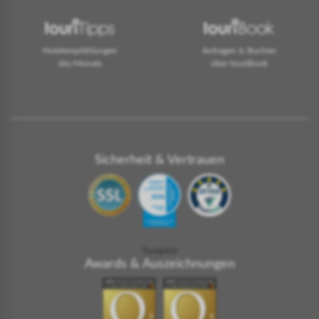
Hotelempfehlungen
Anfragen & Buchen
des Monats
über touriBook
Sicherheit & Vertrauen
Trustpilot
Awards & Auszeichnungen