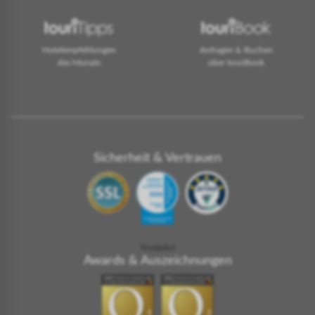
Hotelempfehlungen
Anfragen & Buchen
des Monats
über touriBook
Sicherheit & Vertrauen
Trustpilot
Awards & Auszeichnungen