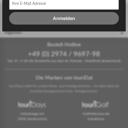
Gäste
Gastgeber
Anmelden
touriDat Reiseblog
Allgemein
Bestell-Hotline
+49 (0) 2974 / 9697-98
Mo.-Fr.: 9-18 Uhr (kostenfrei aus dem dt. Festnetz - Mobilfunk abweichend)
Die Marken von touriDat
touriDays steht für unsere Reise- und Hotelgutscheine – im Netz meist als
touriDat Reisegutschein bzw. Hotelgutschein.
Urlaubstage mit
Golferlebnisse der
100% Käuferschutz
Extraklasse