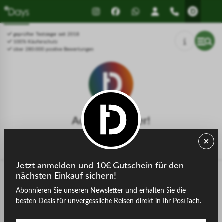
Drücken Sie Alt+1 für den
Leitfaden für barrierefreie
Bildschirmlesemodus, Alt+0 zum
Bildschirmlesegeräte, Feedback
Abbrechen
und Fehlerberichte | Neues
geprüfter Testsieger seit 2018
Fenster
100% Käuferschutz
über 280.000 positive Bewertungen
Achtung, Fehler!
Die gesuchte Seite konnte nicht gefunden werden.
Jetzt anmelden und 10€ Gutschein für den
nächsten Einkauf sichern!
Abonnieren Sie unseren Newsletter und erhalten Sie die
zurück zur Startseite
besten Deals für unvergessliche Reisen direkt in Ihr Postfach.