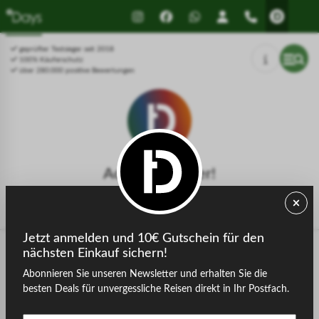
Drücken Sie Alt+1 für den
Leitfaden für barrierefreie
Bildschirmlesemodus, Alt+0 zum
Bildschirmlesegeräte, Feedback
Abbrechen
und Fehlerberichte | Neues
geprüfter Testsieger seit 2018
Fenster
100% Käuferschutz
über 280.000 positive Bewertungen
Achtung, Fehler!
Die gesuchte Seite konnte nicht gefunden werden.
Jetzt anmelden und 10€ Gutschein für den
nächsten Einkauf sichern!
Abonnieren Sie unseren Newsletter und erhalten Sie die
zurück zur Startseite
besten Deals für unvergessliche Reisen direkt in Ihr Postfach.