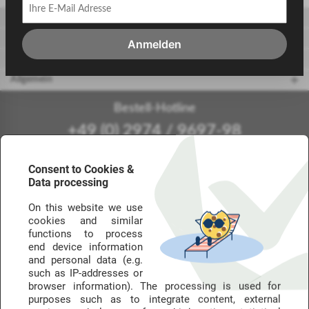
Gäste
Gastgeber
Anmelden
touriDat Reiseblog
Allgemein
Bestell-Hotline
+49 (0) 2974 / 9697-98
Mo.-Fr.: 9-18 Uhr (kostenfrei aus dem dt. Festnetz - Mobilfunk abweichend)
Consent to Cookies &
Data processing
Die Marken von touriDat
On this website we use
touriDays steht für unsere Reise- und Hotelgutscheine – im Netz meist als
cookies and similar
touriDat Reisegutschein bzw. Hotelgutschein.
functions to process
end device information
and personal data (e.g.
such as IP-addresses or
Urlaubstage mit
Golferlebnisse der
browser information). The processing is used for
100% Käuferschutz
Extraklasse
purposes such as to integrate content, external