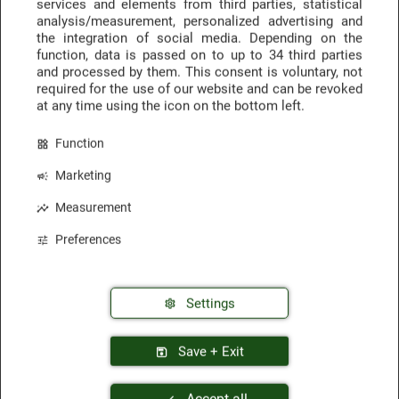
services and elements from third parties, statistical
analysis/measurement, personalized advertising and
the integration of social media. Depending on the
function, data is passed on to up to
34 third parties
Hotelempfehlungen
Anfragen & Buchen
and processed by them. This consent is voluntary, not
des Monats
über touriBook
required for the use of our website and can be revoked
at any time using the icon on the bottom left.
Function
Marketing
Sicherheit & Vertrauen
Measurement
Preferences
Settings
Trustpilot
Awards & Auszeichnungen
Save + Exit