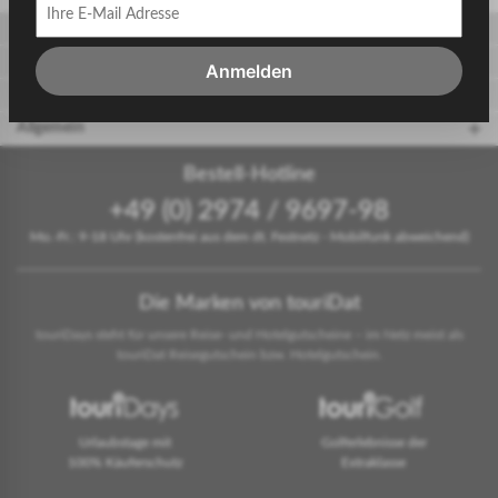
Gäste
Gastgeber
Anmelden
touriDat Reiseblog
Allgemein
Bestell-Hotline
+49 (0) 2974 / 9697-98
Mo.-Fr.: 9-18 Uhr (kostenfrei aus dem dt. Festnetz - Mobilfunk abweichend)
Die Marken von touriDat
touriDays steht für unsere Reise- und Hotelgutscheine – im Netz meist als
touriDat Reisegutschein bzw. Hotelgutschein.
Urlaubstage mit
Golferlebnisse der
100% Käuferschutz
Extraklasse