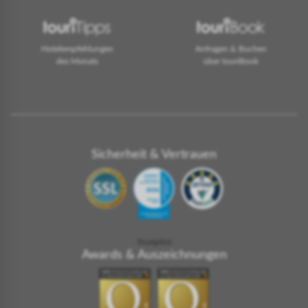
Hotelempfehlungen
Anfragen & Buchen
des Monats
über touriBook
Sicherheit & Vertrauen
Trustpilot
Awards & Auszeichnungen