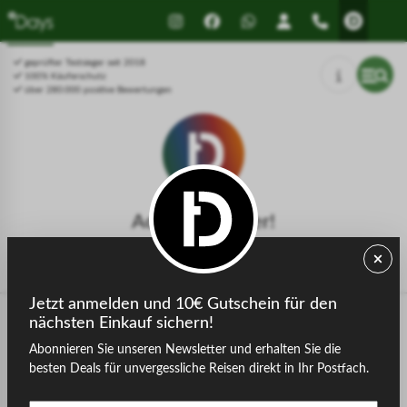
Drücken Sie Alt+1 für den
Leitfaden für barrierefreie
Bildschirmlesemodus, Alt+0 zum
Bildschirmlesegeräte, Feedback
Abbrechen
und Fehlerberichte | Neues
geprüfter Testsieger seit 2018
Fenster
100% Käuferschutz
über 280.000 positive Bewertungen
Achtung, Fehler!
Die gesuchte Seite konnte nicht gefunden werden.
Jetzt anmelden und 10€ Gutschein für den
nächsten Einkauf sichern!
Abonnieren Sie unseren Newsletter und erhalten Sie die
zurück zur Startseite
besten Deals für unvergessliche Reisen direkt in Ihr Postfach.