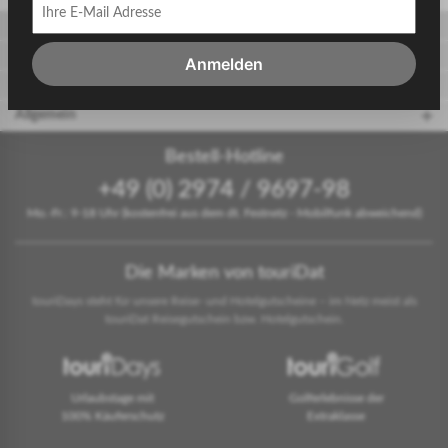
Gäste
Gastgeber
Anmelden
touriDat Reiseblog
Allgemein
Bestell-Hotline
+49 (0) 2974 / 9697-98
Mo.-Fr.: 9-18 Uhr (kostenfrei aus dem dt. Festnetz - Mobilfunk abweichend)
Die Marken von touriDat
touriDays steht für unsere Reise- und Hotelgutscheine – im Netz meist als
touriDat Reisegutschein bzw. Hotelgutschein.
Urlaubstage mit
Golferlebnisse der
100% Käuferschutz
Extraklasse