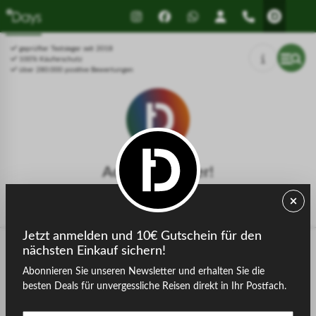
Drücken Sie Alt+1 für den
Leitfaden für barrierefreie
Bildschirmlesemodus, Alt+0 zum
Bildschirmlesegeräte, Feedback
Abbrechen
und Fehlerberichte | Neues
geprüfter Testsieger seit 2018
Fenster
100% Käuferschutz
über 280.000 positive Bewertungen
Achtung, Fehler!
Die gesuchte Seite konnte nicht gefunden werden.
Jetzt anmelden und 10€ Gutschein für den
nächsten Einkauf sichern!
Abonnieren Sie unseren Newsletter und erhalten Sie die
zurück zur Startseite
besten Deals für unvergessliche Reisen direkt in Ihr Postfach.