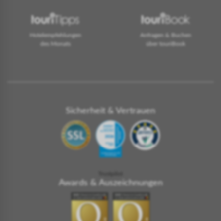
Hotelempfehlungen
Anfragen & Buchen
des Monats
über touriBook
Sicherheit & Vertrauen
Trustpilot
Awards & Auszeichnungen