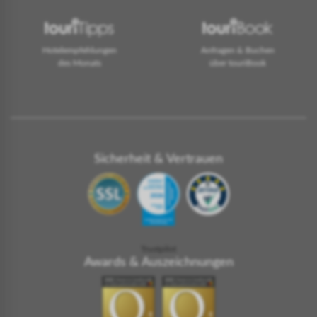
Hotelempfehlungen
Anfragen & Buchen
des Monats
über touriBook
Sicherheit & Vertrauen
Trustpilot
Awards & Auszeichnungen