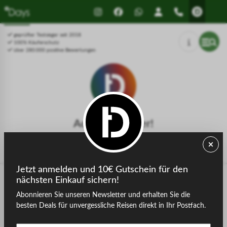
Drücken Sie Alt+1 für den
Leitfaden für barrierefreie
Bildschirmlesemodus, Alt+0 zum
Bildschirmlesegeräte, Feedback
Abbrechen
und Fehlerberichte | Neues
geprüfter Testsieger seit 2018
Fenster
100% Käuferschutz
über 280.000 positive Bewertungen
Achtung, Fehler!
Die gesuchte Seite konnte nicht gefunden werden.
Jetzt anmelden und 10€ Gutschein für den
nächsten Einkauf sichern!
Abonnieren Sie unseren Newsletter und erhalten Sie die
zurück zur Startseite
besten Deals für unvergessliche Reisen direkt in Ihr Postfach.