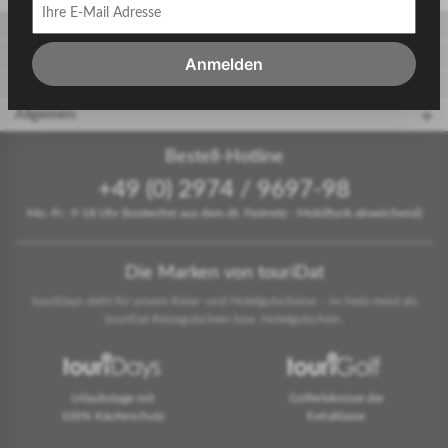
Gäste
Gastgeber
Anmelden
touriDat Reiseblog
Allgemein
Bestell-Hotline
+49 (0) 2974 / 9697-98
Mo.-Fr.: 9-18 Uhr (kostenfrei aus dem dt. Festnetz - Mobilfunk abweichend)
Die Marken von touriDat
touriDays steht für unsere Reise- und Hotelgutscheine – im Netz meist als
touriDat Reisegutschein bzw. Hotelgutschein.
Urlaubstage mit
Golferlebnisse der
100% Käuferschutz
Extraklasse