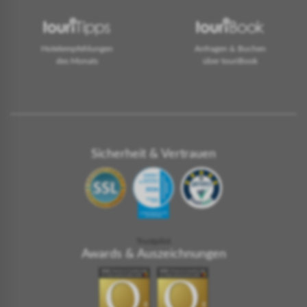
Hotelempfehlungen
Anfragen & Buchen
des Monats
über touriBook
Sicherheit & Vertrauen
Trustpilot
Awards & Auszeichnungen