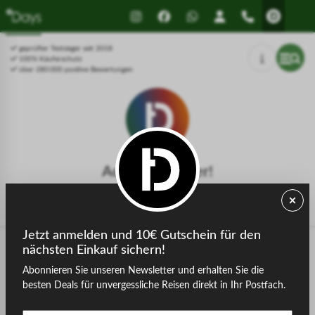
Drücken Sie Alt+1 für den
Leitfaden für barrierefreie
Bildschirmlesemodus, Alt+0 zum
Bildschirmlesegeräte, Feedback
Abbrechen
und Fehlerberichte | Neues
geprüfter Testsieger seit 2018
Fenster
100% Käuferschutz
über 280.000 positive Bewertungen
Achtung, Fehler!
Die gesuchte Seite konnte nicht gefunden werden.
Jetzt anmelden und 10€ Gutschein für den
nächsten Einkauf sichern!
Abonnieren Sie unseren Newsletter und erhalten Sie die
zurück zur Startseite
besten Deals für unvergessliche Reisen direkt in Ihr Postfach.