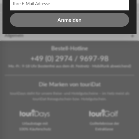
Gäste
Gastgeber
Anmelden
touriDat Reiseblog
Allgemein
Bestell-Hotline
+49 (0) 2974 / 9697-98
Mo.-Fr.: 9-18 Uhr (kostenfrei aus dem dt. Festnetz - Mobilfunk abweichend)
Die Marken von touriDat
touriDays steht für unsere Reise- und Hotelgutscheine – im Netz meist als
touriDat Reisegutschein bzw. Hotelgutschein.
Urlaubstage mit
Golferlebnisse der
100% Käuferschutz
Extraklasse