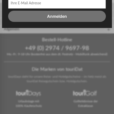
Gäste
Gastgeber
Anmelden
touriDat Reiseblog
Allgemein
Bestell-Hotline
+49 (0) 2974 / 9697-98
Mo.-Fr.: 9-18 Uhr (kostenfrei aus dem dt. Festnetz - Mobilfunk abweichend)
Die Marken von touriDat
touriDays steht für unsere Reise- und Hotelgutscheine – im Netz meist als
touriDat Reisegutschein bzw. Hotelgutschein.
Urlaubstage mit
Golferlebnisse der
100% Käuferschutz
Extraklasse