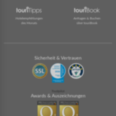
Hotelempfehlungen
Anfragen & Buchen
des Monats
über touriBook
Sicherheit & Vertrauen
Trustpilot
Awards & Auszeichnungen