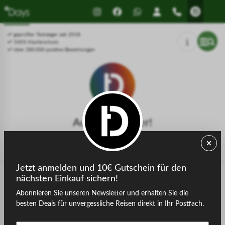
Drücken Sie Alt+1 für den
Leitfaden für barrierefreie
Bildschirmlesemodus, Alt+0 zum
Bildschirmlesegeräte, Feedback
Abbrechen
und Fehlerberichte | Neues
geprüfter Testsieger seit 2018
Fenster
100% Käuferschutz
über 280.000 positive Bewertungen
Achtung, Fehler!
Die gesuchte Seite konnte nicht gefunden werden.
Jetzt anmelden und 10€ Gutschein für den
nächsten Einkauf sichern!
Abonnieren Sie unseren Newsletter und erhalten Sie die
zurück zur Startseite
besten Deals für unvergessliche Reisen direkt in Ihr Postfach.