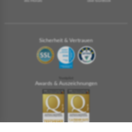
des Monats
über touriBook
Sicherheit & Vertrauen
Trustpilot
Awards & Auszeichnungen