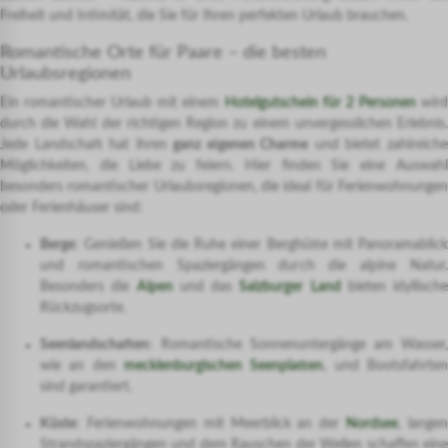
Freiheit und Intimität, die Sie für Ihren perfekten Urlaub brauchen.
Romantische Orte für Paare – die besten
Urlaubsregionen
Ein romantischer Urlaub mit einem
Hotelgutschein für 2 Personen
wir
durch die Wahl der richtigen Region zu einem unvergesslichen Erlebnis.
Jede Landschaft hat ihren
ganz eigenen Charme
und bietet zahlreich
Möglichkeiten, die Liebe zu feiern. Hier finden Sie eine Auswahl
besonders romantischer Urlaubsregionen, die ideal für Ferienwohnungen
oder Ferienhäuser sind:
Berge
: Genießen Sie die Ruhe einer Berghütte mit Panoramablick
und romantischen Spaziergängen durch die alpine Natur.
Besonders die
Alpen
und das
Salzburger Land
bieten idyllische
Rückzugsorte.
Seenlandschaften
: Romantische Sonnenuntergänge am Wasser,
wie an den
mecklenburgischen Seenplatten
, und Bootsfahrte
sind garantiert.
Küste
: Ferienwohnungen mit Meerblick an der
Nordsee
, lange
Strandspaziergängen und dem Rauschen der Wellen schaffen eine