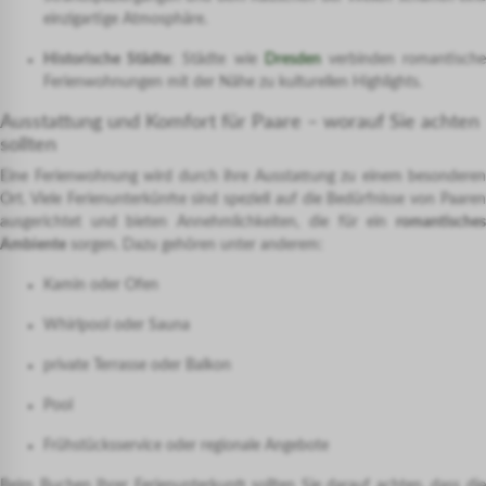
einzigartige Atmosphäre.
Historische Städte
: Städte wie
Dresden
verbinden romantisch
Ferienwohnungen mit der Nähe zu kulturellen Highlights.
Ausstattung und Komfort für Paare – worauf Sie achten
sollten
Eine Ferienwohnung wird durch ihre Ausstattung zu einem besonderen
Ort. Viele Ferienunterkünfte sind speziell auf die Bedürfnisse von Paaren
ausgerichtet und bieten Annehmlichkeiten, die für ein
romantisches
Ambiente
sorgen. Dazu gehören unter anderem:
Kamin oder Ofen
Whirlpool oder Sauna
private Terrasse oder Balkon
Pool
Frühstücksservice oder regionale Angebote