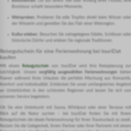
Bootsfahrten
: Ob auf einem See oder entlang eines Flusses, eine
Bootstour schafft besondere Momente.
Weinproben
: Probieren Sie edle Tropfen direkt beim Winzer oder
der Winzerin und genießen Sie das Flair einer Weinregion.
Kultur erleben
: Besuchen Sie nahegelegene Städte, Schlösser ode
historische Dörfer und erleben Sie regionale Traditionen.
Reisegutschein für eine Ferienwohnung bei touriDat
kaufen
Mit einem
Reisegutschein
von touriDat wird Ihre Reiseplanung zur
Leichtigkeit. Unsere
sorgfältig ausgewählten Ferienwohnungen
bieten
Paaren während Ihres Urlaubes die perfekte Mischung aus Romantik,
Komfort und Individualität. Entdecken Sie unser umfangreiches Angebot
an Unterkünften in den schönsten Regionen und lassen Sie sich von
unserem Service begeistern.
Ob Sie eine Unterkunft mit Sauna, Whirlpool oder einer Terrasse mit
Blick auf die Natur suchen – bei touriDat finden Sie mit Ihrem
Reisegutschein die ideale Ferienwohnung für Ihren Traumurlaub zu zweit.
Nutzen Sie die Gelegenheit, Ihrem Partner oder Ihrer Partnerin mit einem