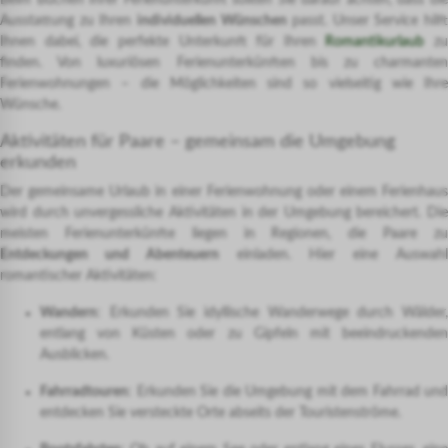
Beim Buchen Ihrer Ferienunterkunft sollten Sie darauf achten, dass die
Ausstattung zu Ihren
individuellen Wünschen
passt. Unser Service hilft
Ihnen dabei, die perfekte Unterkunft für Ihren
Romantikurlaub
zu
finden. Von luxuriösen Ferienunterkünften bis zu charmanten
Ferienwohnungen – die Möglichkeiten sind so vielseitig wie Ihre
Wünsche.
Aktivitäten für Paare – gemeinsam die Umgebung
erkunden
Der gemeinsame Urlaub in einer Ferienwohnung oder einem Ferienhaus
wird durch unvergessliche Aktivitäten in der Umgebung bereichert. Die
meisten Ferienunterkünfte liegen in Regionen, die Paare zu
Entdeckungen und Abenteuern
einladen. Hier eine Auswahl
romantischer Aktivitäten:
Wandern
: Erkunden Sie idyllische Wanderwege durch Wälder,
entlang von Küsten oder zu Gipfeln mit beeindruckenden
Ausblicken.
Fahrradtouren
: Erkunden Sie die Umgebung mit dem Fahrrad und
entdecken Sie versteckte Orte abseits der Touristenströme.