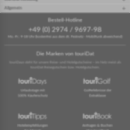
Allgemein
Bestell-Hotline
+49 (0) 2974 / 9697-98
Mo.-Fr.: 9-18 Uhr (kostenfrei aus dem dt. Festnetz - Mobilfunk abweichend)
Die Marken von touriDat
touriDays steht für unsere Reise- und Hotelgutscheine – im Netz meist als
touriDat Reisegutschein bzw. Hotelgutschein.
Urlaubstage mit
Golferlebnisse der
100% Käuferschutz
Extraklasse
Hotelempfehlungen
Anfragen & Buchen