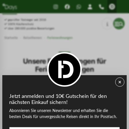
geprüfter Testsieger seit 2018
100% Käuferschutz
über 280.000 positive Bewertungen
Startseite
›
Reisethemen
›
Ferienwohnungen
Unsere Empfehlungen für
Ferienwohnungen
Jetzt anmelden und 10€ Gutschein für den
Filter
Preis
nächsten Einkauf sichern!
Abonnieren Sie unseren Newsletter und erhalten Sie die
besten Deals für unvergessliche Reisen direkt in Ihr Postfach.
Alle
Aktivurlaub
In die Berge
Landurlaub
Lux