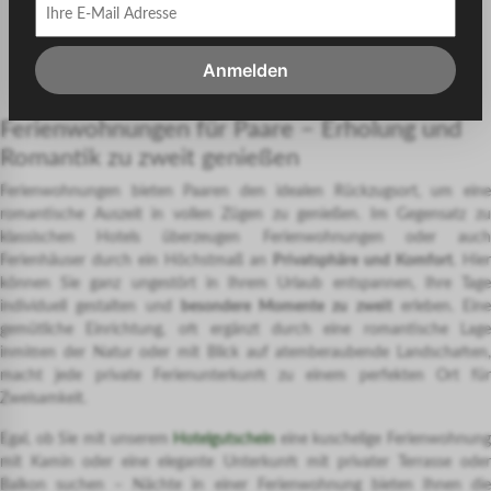
Anmelden
Ferienwohnungen für Paare – Erholung und
Romantik zu zweit genießen
Ferienwohnungen bieten Paaren den idealen Rückzugsort, um eine
romantische Auszeit in vollen Zügen zu genießen. Im Gegensatz zu
klassischen Hotels überzeugen Ferienwohnungen oder auch
Ferienhäuser durch ein Höchstmaß an
Privatsphäre und Komfort
. Hier
können Sie ganz ungestört in Ihrem Urlaub entspannen, Ihre Tage
individuell gestalten und
besondere Momente zu zweit
erleben. Eine
gemütliche Einrichtung, oft ergänzt durch eine romantische Lage
inmitten der Natur oder mit Blick auf atemberaubende Landschaften,
macht jede private Ferienunterkunft zu einem perfekten Ort für
Zweisamkeit.
Egal, ob Sie mit unserem
Hotelgutschein
eine kuschelige Ferienwohnung
mit Kamin oder eine elegante Unterkunft mit privater Terrasse oder
Balkon suchen – Nächte in einer Ferienwohnung bieten Ihnen die