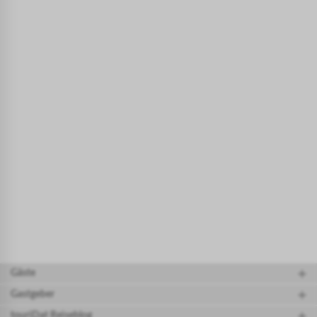
Gäste
Gastgeber
touriDat Reiseblog