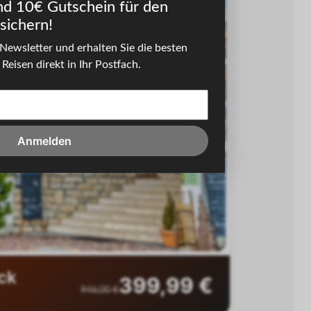
nd 10€ Gutschein für den
sichern!
Newsletter und erhalten Sie die besten
Reisen direkt in Ihr Postfach.
Next slide
Anmelden
ück
399,99 €
946,00 €