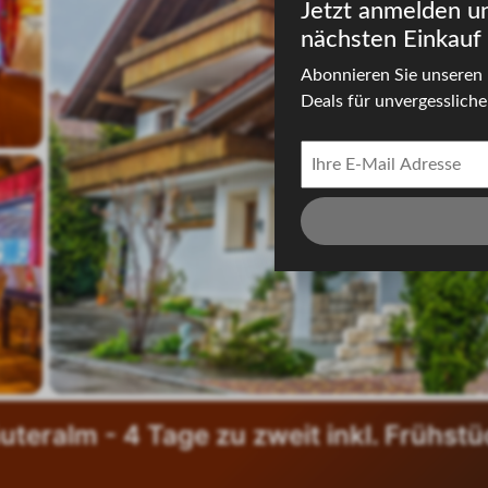
Jetzt anmelden u
nächsten Einkauf 
Abonnieren Sie unseren 
Deals für unvergessliche 
äuteralm - 4 Tage zu zweit inkl. Frühst