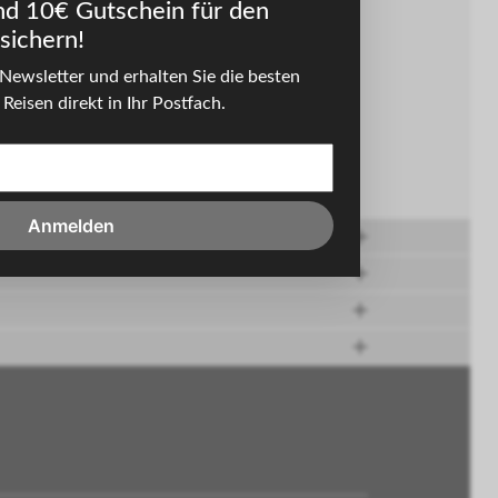
nd 10€ Gutschein für den
sichern!
Newsletter und erhalten Sie die besten
Reisen direkt in Ihr Postfach.
Anmelden