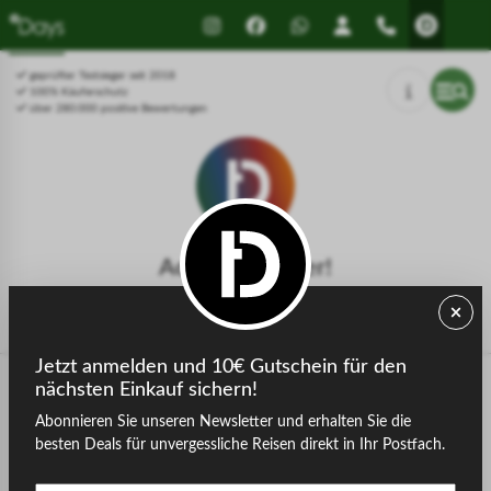
Drücken Sie Alt+1 für den
Leitfaden für barrierefreie
Bildschirmlesemodus, Alt+0 zum
Bildschirmlesegeräte, Feedback
Abbrechen
und Fehlerberichte | Neues
geprüfter Testsieger seit 2018
Fenster
100% Käuferschutz
über 280.000 positive Bewertungen
Achtung, Fehler!
Der gesuchte Gastgeber konnte nicht gefunden werden.
Jetzt anmelden und 10€ Gutschein für den
nächsten Einkauf sichern!
Abonnieren Sie unseren Newsletter und erhalten Sie die
zurück zur Startseite
besten Deals für unvergessliche Reisen direkt in Ihr Postfach.