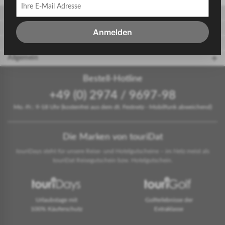
Gäste
Gastgeber
Anmelden
touriDat Reiseblog
Allgemein
Bestell-Hotline
+49 (0) 2974 / 9697-98
Mo.-Fr.: 9-18 Uhr (kostenfrei aus dem dt. Festnetz - Mobilfunk abweichend)
Die Marken von touriDat
touriDays steht für unsere Reise- und Hotelgutscheine – im Netz meist als
touriDat Reisegutschein bzw. Hotelgutschein.
Urlaubstage mit
Golferlebnisse der
100% Käuferschutz
Extraklasse