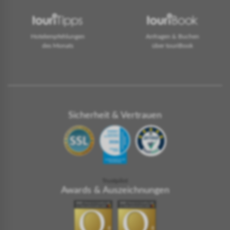
Hotelempfehlungen
Anfragen & Buchen
des Monats
über touriBook
Sicherheit & Vertrauen
Trustpilot
Awards & Auszeichnungen