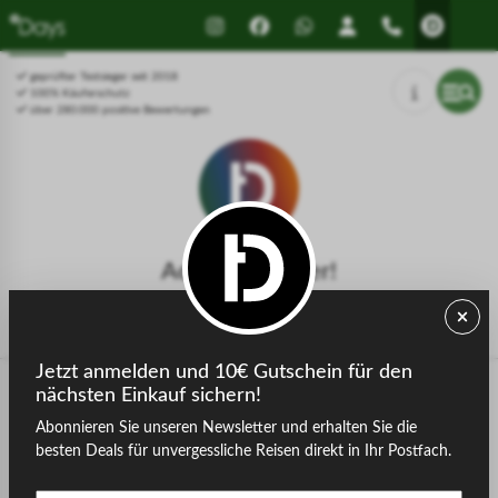
Drücken Sie Alt+1 für den
Leitfaden für barrierefreie
Bildschirmlesemodus, Alt+0 zum
Bildschirmlesegeräte, Feedback
Abbrechen
und Fehlerberichte | Neues
geprüfter Testsieger seit 2018
Fenster
100% Käuferschutz
über 280.000 positive Bewertungen
Achtung, Fehler!
Die gesuchte Seite konnte nicht gefunden werden.
Jetzt anmelden und 10€ Gutschein für den
nächsten Einkauf sichern!
Abonnieren Sie unseren Newsletter und erhalten Sie die
zurück zur Startseite
besten Deals für unvergessliche Reisen direkt in Ihr Postfach.