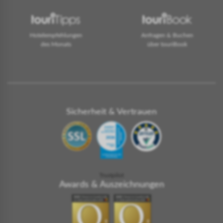
Hotelempfehlungen
Anfragen & Buchen
des Monats
über touriBook
Sicherheit & Vertrauen
Trustpilot
Awards & Auszeichnungen