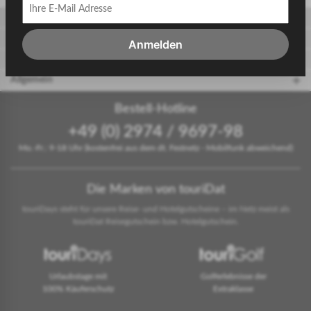
Gäste
Gastgeber
Anmelden
touriDat Reiseblog
Allgemein
Bestell-Hotline
+49 (0) 2974 / 9697-98
Mo.-Fr.: 9-18 Uhr (kostenfrei aus dem dt. Festnetz - Mobilfunk abweichend)
Die Marken von touriDat
touriDays steht für unsere Reise- und Hotelgutscheine – im Netz meist als
touriDat Reisegutschein bzw. Hotelgutschein.
Urlaubstage mit
Golferlebnisse der
100% Käuferschutz
Extraklasse