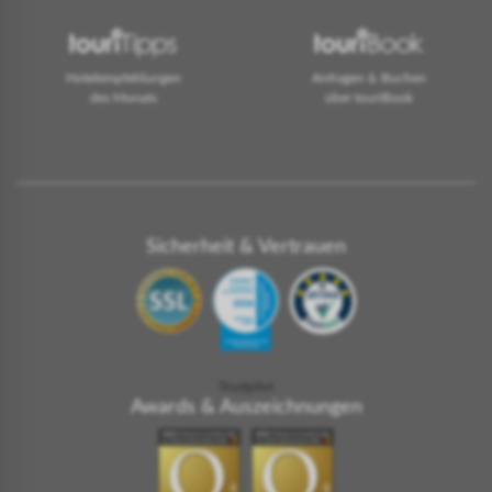
Hotelempfehlungen
Anfragen & Buchen
des Monats
über touriBook
Sicherheit & Vertrauen
Trustpilot
Awards & Auszeichnungen