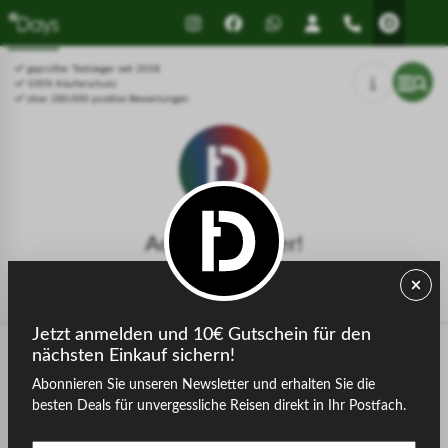
Drücken Sie Alt+1 für den
Leitfaden für barrierefreie
Bildschirmlesemodus, Alt+0 zum
Bildschirmlesegeräte, Feedback
Abbrechen
und Fehlerberichte | Neues
geprüfter Testsieger seit 2018
Fenster
100% Käuferschutz
über 280.000 positive Bewertungen
Achtung, Fehler!
Die gesuchte Seite konnte nicht gefunden werden.
Jetzt anmelden und 10€ Gutschein für den
nächsten Einkauf sichern!
Abonnieren Sie unseren Newsletter und erhalten Sie die
zurück zur Startseite
besten Deals für unvergessliche Reisen direkt in Ihr Postfach.