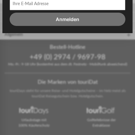
Gäste
Gastgeber
Anmelden
touriDat Reiseblog
Allgemein
Bestell-Hotline
+49 (0) 2974 / 9697-98
Mo.-Fr.: 9-18 Uhr (kostenfrei aus dem dt. Festnetz - Mobilfunk abweichend)
Die Marken von touriDat
touriDays steht für unsere Reise- und Hotelgutscheine – im Netz meist als
touriDat Reisegutschein bzw. Hotelgutschein.
Urlaubstage mit
Golferlebnisse der
100% Käuferschutz
Extraklasse