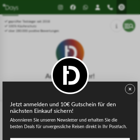
Drücken Sie Alt+1 für den
Leitfaden für barrierefreie
Bildschirmlesemodus, Alt+0 zum
Bildschirmlesegeräte, Feedback
Abbrechen
und Fehlerberichte | Neues
geprüfter Testsieger seit 2018
Fenster
100% Käuferschutz
über 280.000 positive Bewertungen
Achtung, Fehler!
Die gesuchte Seite konnte nicht gefunden werden.
Jetzt anmelden und 10€ Gutschein für den
nächsten Einkauf sichern!
Abonnieren Sie unseren Newsletter und erhalten Sie die
zurück zur Startseite
besten Deals für unvergessliche Reisen direkt in Ihr Postfach.