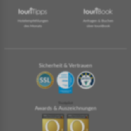
Hotelempfehlungen
Anfragen & Buchen
des Monats
über touriBook
Sicherheit & Vertrauen
Trustpilot
Awards & Auszeichnungen