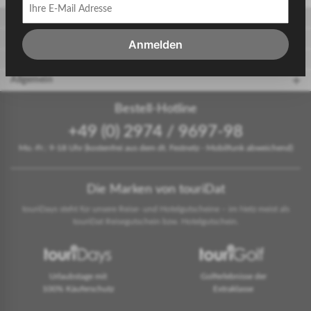
Gäste
Gastgeber
Anmelden
touriDat Reiseblog
Allgemein
Bestell-Hotline
+49 (0) 2974 / 9697-98
Mo.-Fr.: 9-18 Uhr (kostenfrei aus dem dt. Festnetz - Mobilfunk abweichend)
Die Marken von touriDat
touriDays steht für unsere Reise- und Hotelgutscheine – im Netz meist als
touriDat Reisegutschein bzw. Hotelgutschein.
Urlaubstage mit
Golferlebnisse der
100% Käuferschutz
Extraklasse