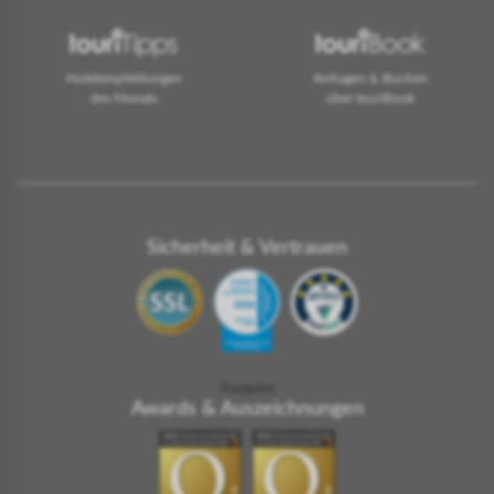
Hotelempfehlungen
Anfragen & Buchen
des Monats
über touriBook
Sicherheit & Vertrauen
Trustpilot
Awards & Auszeichnungen