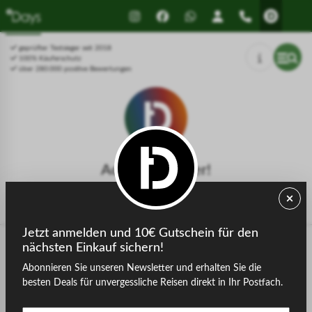
Drücken Sie Alt+1 für den
Leitfaden für barrierefreie
Bildschirmlesemodus, Alt+0 zum
Bildschirmlesegeräte, Feedback
Abbrechen
und Fehlerberichte | Neues
geprüfter Testsieger seit 2018
Fenster
100% Käuferschutz
über 280.000 positive Bewertungen
Achtung, Fehler!
Die gesuchte Seite konnte nicht gefunden werden.
Jetzt anmelden und 10€ Gutschein für den
nächsten Einkauf sichern!
Abonnieren Sie unseren Newsletter und erhalten Sie die
zurück zur Startseite
besten Deals für unvergessliche Reisen direkt in Ihr Postfach.