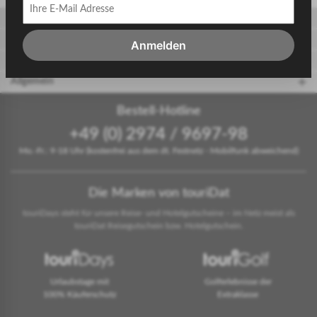
Gäste
Gastgeber
Anmelden
touriDat Reiseblog
Allgemein
Bestell-Hotline
+49 (0) 2974 / 9697-98
Mo.-Fr.: 9-18 Uhr (kostenfrei aus dem dt. Festnetz - Mobilfunk abweichend)
Die Marken von touriDat
touriDays steht für unsere Reise- und Hotelgutscheine – im Netz meist als
touriDat Reisegutschein bzw. Hotelgutschein.
Urlaubstage mit
Golferlebnisse der
100% Käuferschutz
Extraklasse