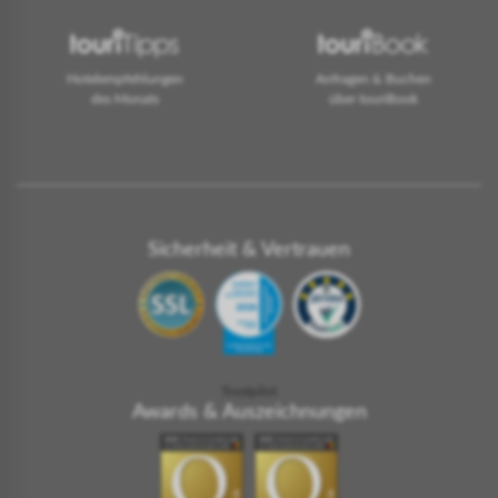
Hotelempfehlungen
Anfragen & Buchen
des Monats
über touriBook
Sicherheit & Vertrauen
Trustpilot
Awards & Auszeichnungen