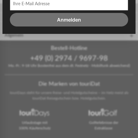
Gäste
Gastgeber
Anmelden
touriDat Reiseblog
Allgemein
Bestell-Hotline
+49 (0) 2974 / 9697-98
Mo.-Fr.: 9-18 Uhr (kostenfrei aus dem dt. Festnetz - Mobilfunk abweichend)
Die Marken von touriDat
touriDays steht für unsere Reise- und Hotelgutscheine – im Netz meist als
touriDat Reisegutschein bzw. Hotelgutschein.
Urlaubstage mit
Golferlebnisse der
100% Käuferschutz
Extraklasse