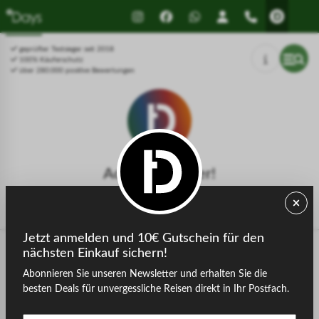
Drücken Sie Alt+1 für den
Leitfaden für barrierefreie
Bildschirmlesemodus, Alt+0 zum
Bildschirmlesegeräte, Feedback
Abbrechen
und Fehlerberichte | Neues
geprüfter Testsieger seit 2018
Fenster
100% Käuferschutz
über 280.000 positive Bewertungen
Achtung, Fehler!
Die gesuchte Seite konnte nicht gefunden werden.
Jetzt anmelden und 10€ Gutschein für den
nächsten Einkauf sichern!
Abonnieren Sie unseren Newsletter und erhalten Sie die
zurück zur Startseite
besten Deals für unvergessliche Reisen direkt in Ihr Postfach.