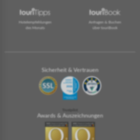
Hotelempfehlungen
Anfragen & Buchen
des Monats
über touriBook
Sicherheit & Vertrauen
Trustpilot
Awards & Auszeichnungen