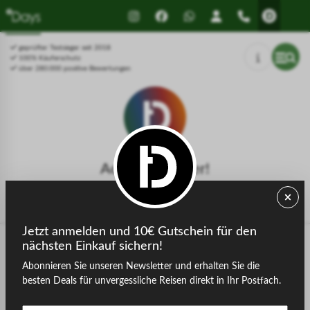
Drücken Sie Alt+1 für den
Leitfaden für barrierefreie
Bildschirmlesemodus, Alt+0 zum
Bildschirmlesegeräte, Feedback
Abbrechen
und Fehlerberichte | Neues
geprüfter Testsieger seit 2018
Fenster
100% Käuferschutz
über 280.000 positive Bewertungen
Achtung, Fehler!
Die gesuchte Seite konnte nicht gefunden werden.
Jetzt anmelden und 10€ Gutschein für den
nächsten Einkauf sichern!
Abonnieren Sie unseren Newsletter und erhalten Sie die
zurück zur Startseite
besten Deals für unvergessliche Reisen direkt in Ihr Postfach.