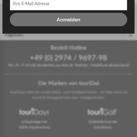
Gäste
Gastgeber
Anmelden
touriDat Reiseblog
Allgemein
Bestell-Hotline
+49 (0) 2974 / 9697-98
Mo.-Fr.: 9-18 Uhr (kostenfrei aus dem dt. Festnetz - Mobilfunk abweichend)
Die Marken von touriDat
touriDays steht für unsere Reise- und Hotelgutscheine – im Netz meist als
touriDat Reisegutschein bzw. Hotelgutschein.
Urlaubstage mit
Golferlebnisse der
100% Käuferschutz
Extraklasse