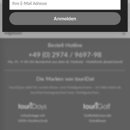
Gäste
Gastgeber
Anmelden
touriDat Reiseblog
Allgemein
Bestell-Hotline
+49 (0) 2974 / 9697-98
Mo.-Fr.: 9-18 Uhr (kostenfrei aus dem dt. Festnetz - Mobilfunk abweichend)
Die Marken von touriDat
touriDays steht für unsere Reise- und Hotelgutscheine – im Netz meist als
touriDat Reisegutschein bzw. Hotelgutschein.
Urlaubstage mit
Golferlebnisse der
100% Käuferschutz
Extraklasse