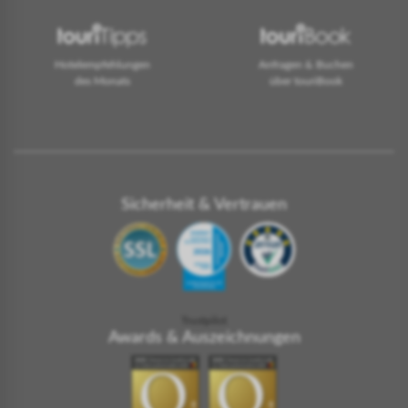
Hotelempfehlungen
Anfragen & Buchen
des Monats
über touriBook
Sicherheit & Vertrauen
Trustpilot
Awards & Auszeichnungen