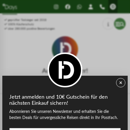
Drücken Sie Alt+1 für den
Leitfaden für barrierefreie
Bildschirmlesemodus, Alt+0 zum
Bildschirmlesegeräte, Feedback
Abbrechen
und Fehlerberichte | Neues
geprüfter Testsieger seit 2018
Fenster
100% Käuferschutz
über 280.000 positive Bewertungen
Achtung, Fehler!
Die gesuchte Seite konnte nicht gefunden werden.
Jetzt anmelden und 10€ Gutschein für den
nächsten Einkauf sichern!
Abonnieren Sie unseren Newsletter und erhalten Sie die
zurück zur Startseite
besten Deals für unvergessliche Reisen direkt in Ihr Postfach.