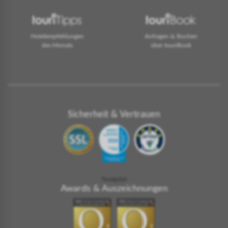
Hotelempfehlungen
Anfragen & Buchen
des Monats
über touriBook
Sicherheit & Vertrauen
Trustpilot
Awards & Auszeichnungen