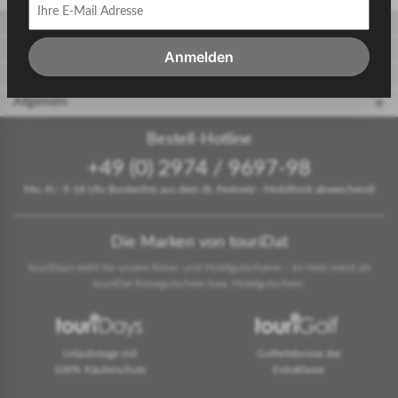
Gäste
Gastgeber
Anmelden
touriDat Reiseblog
Allgemein
Bestell-Hotline
+49 (0) 2974 / 9697-98
Mo.-Fr.: 9-18 Uhr (kostenfrei aus dem dt. Festnetz - Mobilfunk abweichend)
Die Marken von touriDat
touriDays steht für unsere Reise- und Hotelgutscheine – im Netz meist als
touriDat Reisegutschein bzw. Hotelgutschein.
Urlaubstage mit
Golferlebnisse der
100% Käuferschutz
Extraklasse