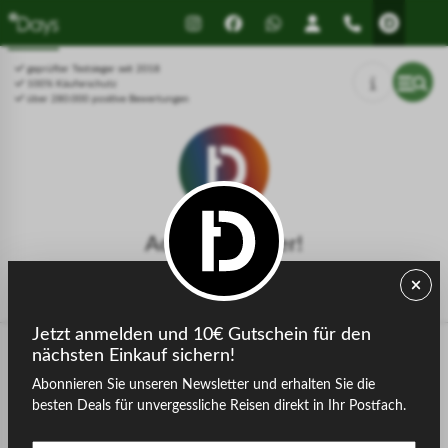
Drücken Sie Alt+1 für den
Leitfaden für barrierefreie
Bildschirmlesemodus, Alt+0 zum
Bildschirmlesegeräte, Feedback
Abbrechen
und Fehlerberichte | Neues
geprüfter Testsieger seit 2018
Fenster
100% Käuferschutz
über 280.000 positive Bewertungen
Achtung, Fehler!
Die gesuchte Seite konnte nicht gefunden werden.
Jetzt anmelden und 10€ Gutschein für den
nächsten Einkauf sichern!
Abonnieren Sie unseren Newsletter und erhalten Sie die
zurück zur Startseite
besten Deals für unvergessliche Reisen direkt in Ihr Postfach.